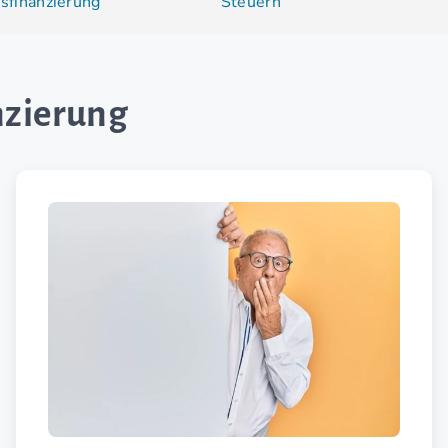
finanzierung
Steuern
nzierung