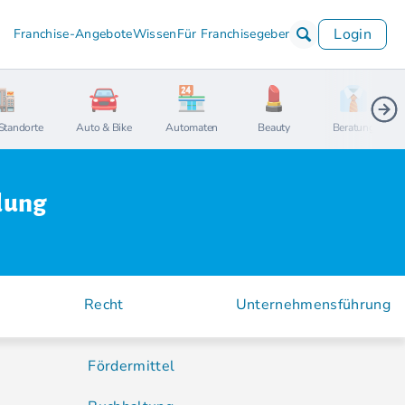
Login
Franchise-Angebote
Wissen
Für Franchisegeber
Standorte
Auto & Bike
Automaten
Beauty
Beratung
dung
Recht
Unternehmensführung
Fördermittel