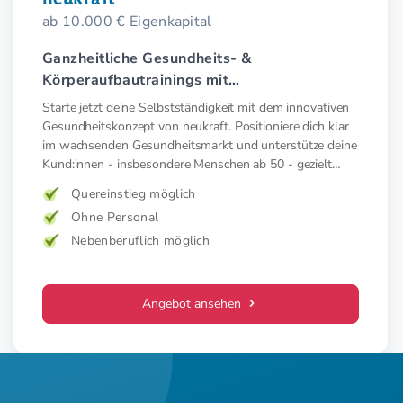
ab 10.000 € Eigenkapital
Ganzheitliche Gesundheits- &
Körperaufbautrainings mit
Elektromyostimulation (EMS).
Starte jetzt deine Selbstständigkeit mit dem innovativen
Gesundheitskonzept von neukraft. Positioniere dich klar
im wachsenden Gesundheitsmarkt und unterstütze deine
Kund:innen - insbesondere Menschen ab 50 - gezielt
präventiv und therapeutisch mit medizinischer EMS. Für
Quereinstieg möglich
mehr Kraft, weniger Schmerz und spürbar mehr
Ohne Personal
Lebensfreude. Mehr Wirkung. Klare Zielgruppe. Starkes
Konzept.
Nebenberuflich möglich
Angebot ansehen