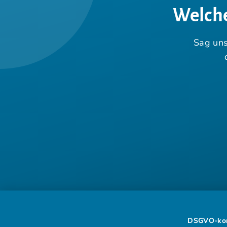
Welche
Sag uns
DSGVO-ko