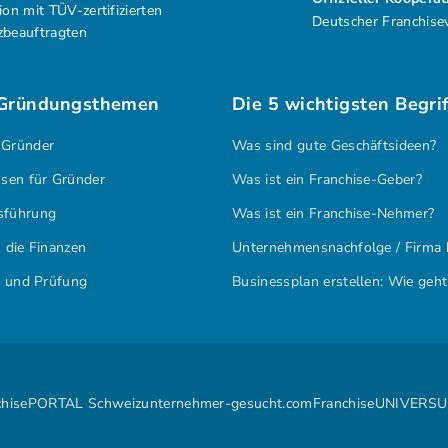
ion mit TÜV-zertifizierten
Deutscher Franchise
zbeauftragten
 Gründungsthemen
Die 5 wichtigsten Begri
 Gründer
Was sind gute Geschäftsideen?
sen für Gründer
Was ist ein Franchise-Geber?
sführung
Was ist ein Franchise-Nehmer?
 die Finanzen
Unternehmensnachfolge / Firma 
g und Prüfung
Businessplan erstellen: Wie geht
chisePORTAL Schweiz
unternehmer-gesucht.com
FranchiseUNIVERSU