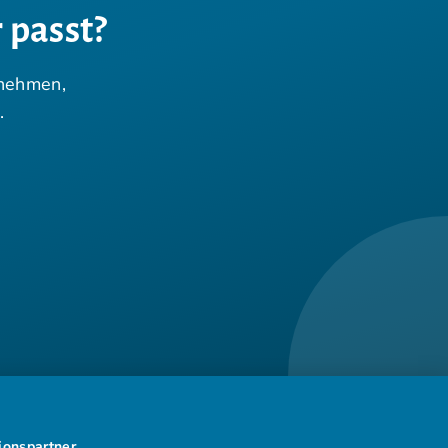
 passt?
rnehmen,
.
tionspartner