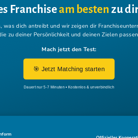
s Franchise
am besten
zu dir
, was dich antreibt und wir zeigen dir Franchiseunte
die zu deiner Persönlichkeit und deinen Zielen passen
Mach jetzt den Test:
🎯 Jetzt Matching starten
Dauert nur 5-7 Minuten • Kostenlos & unverbindlich
nform
Offizieller Koopera