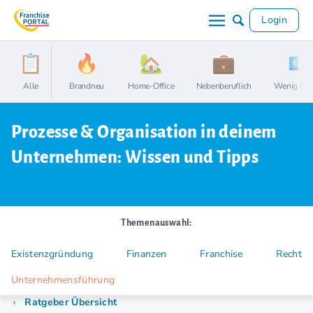
Login
Alle
Brandneu
Home-Office
Nebenberuflich
Wenig Kap
Prozesse & Organisation in deinem
Unternehmen: Wissen und Tipps
Themenauswahl:
Existenzgründung
Finanzen
Franchise
Recht
Unternehmensführung
Ratgeber Übersicht