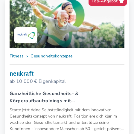
Top-Angebot
Fitness
Gesundheitskonzepte
neukraft
ab 10.000 € Eigenkapital
Ganzheitliche Gesundheits- &
Körperaufbautrainings mit
Elektromyostimulation (EMS).
Starte jetzt deine Selbstständigkeit mit dem innovativen
Gesundheitskonzept von neukraft. Positioniere dich klar im
wachsenden Gesundheitsmarkt und unterstütze deine
Kund:innen - insbesondere Menschen ab 50 - gezielt präventiv