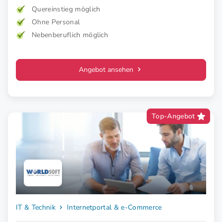
und therapeutisch mit medizinischer EMS. Für mehr Kraft,
Quereinstieg möglich
weniger Schmerz und spürbar mehr Lebensfreude. Mehr
Ohne Personal
Wirkung. Klare Zielgruppe. Starkes Konzept.
Nebenberuflich möglich
Angebot ansehen
Top-Angebot
IT & Technik
Internetportal & e-Commerce