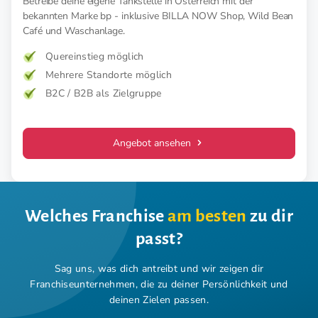
Betreibe deine eigene Tankstelle in Österreich mit der
bekannten Marke bp - inklusive BILLA NOW Shop, Wild Bean
Café und Waschanlage.
Quereinstieg möglich
Mehrere Standorte möglich
B2C / B2B als Zielgruppe
Angebot ansehen
Welches Franchise
am besten
zu dir
passt?
Sag uns, was dich antreibt und wir zeigen dir
Franchiseunternehmen,
die zu deiner Persönlichkeit und
deinen Zielen passen.