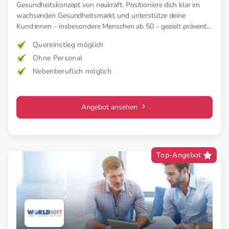
Gesundheitskonzept von neukraft. Positioniere dich klar im
wachsenden Gesundheitsmarkt und unterstütze deine
Kund:innen - insbesondere Menschen ab 50 - gezielt präventiv
und therapeutisch mit medizinischer EMS. Für mehr Kraft,
Quereinstieg möglich
weniger Schmerz und spürbar mehr Lebensfreude. Mehr
Ohne Personal
Wirkung. Klare Zielgruppe. Starkes Konzept.
Nebenberuflich möglich
Angebot ansehen
Top-Angebot