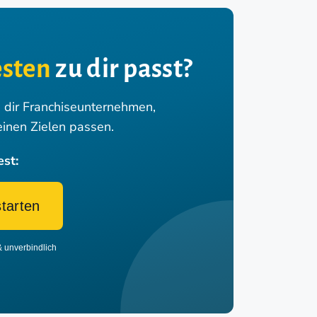
sten
zu dir passt?
n dir Franchiseunternehmen,
einen Zielen passen.
est:
starten
& unverbindlich