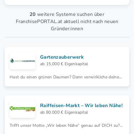
20
weitere Systeme suchen über
FranchisePORTAL.at aktuell nicht nach neuen
Gründer:innen
Gartenzauberwerk
ab 15.000 € Eigenkapital
Hast du einen grünen Daumen? Dann verwirkliche deinen
Traum vom eigenen Unternehmen im Bereich Gartenbau
und Gartenpflege. Mit GARTENZAUBERWERK kannst du
dein Talent in ein profitables Geschäft verwandeln.
Raiffeisen-Markt – Wir leben Nähe!
ab 80.000 € Eigenkapital
Trifft unser Motto „Wir leben Nähe“ genau auf DICH zu?
Dann starte jetzt mit deinem eigenen Raiffeisen-Markt