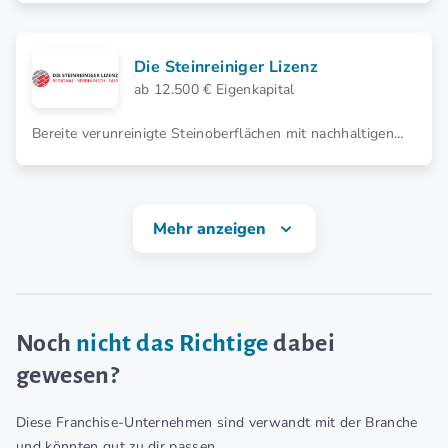
durch! Mit einem Sortiment, das Freizeit und Natur
abdeckt, bist du bestens aufgestellt.
Die Steinreiniger Lizenz
ab 12.500 € Eigenkapital
Bereite verunreinigte Steinoberflächen mit nachhaltigen
und gründlichen Reinigungs- und Schutzlösungen auf.
Starte jetzt deine Karriere als erfolgreiche Unternehmer:in
mit DIE STEINREINIGER und sichere dir eine lukrative
Zukunft.
Mehr anzeigen
Noch
nicht das Richtige
dabei
gewesen?
Diese Franchise-Unternehmen sind verwandt mit der Branche
und könnten gut zu dir passen