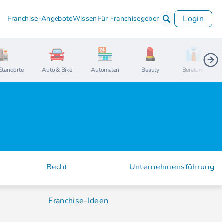
Login
Franchise-Angebote
Wissen
Für Franchisegeber
Standorte
Auto & Bike
Automaten
Beauty
Beratung
Recht
Unternehmensführung
e
Franchise-Ideen