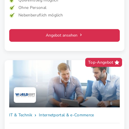
Quereinstieg möglich
weniger Schmerz und spürbar mehr Lebensfreude. Mehr
Ohne Personal
Wirkung. Klare Zielgruppe. Starkes Konzept.
Nebenberuflich möglich
Angebot ansehen
Top-Angebot
IT & Technik
Internetportal & e-Commerce