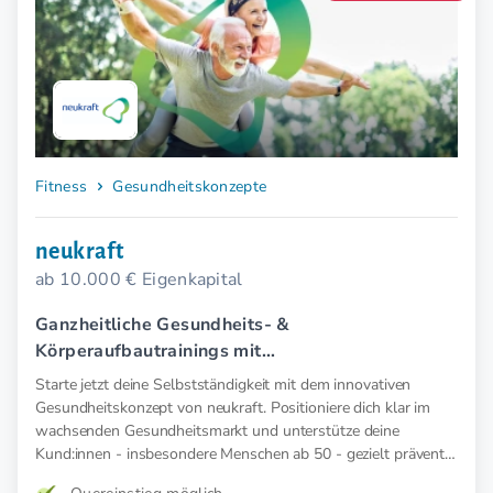
Fitness
Gesundheitskonzepte
neukraft
ab 10.000 € Eigenkapital
Ganzheitliche Gesundheits- &
Körperaufbautrainings mit
Elektromyostimulation (EMS).
Starte jetzt deine Selbstständigkeit mit dem innovativen
Gesundheitskonzept von neukraft. Positioniere dich klar im
wachsenden Gesundheitsmarkt und unterstütze deine
Kund:innen - insbesondere Menschen ab 50 - gezielt präventiv
und therapeutisch mit medizinischer EMS. Für mehr Kraft,