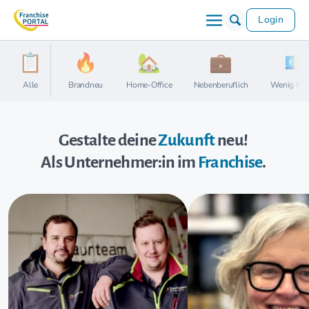
Login
Alle
Brandneu
Home-Office
Nebenberuflich
Wenig Kap
Gestalte deine
Zukunft
neu!
Als Unternehmer:in im
Franchise
.