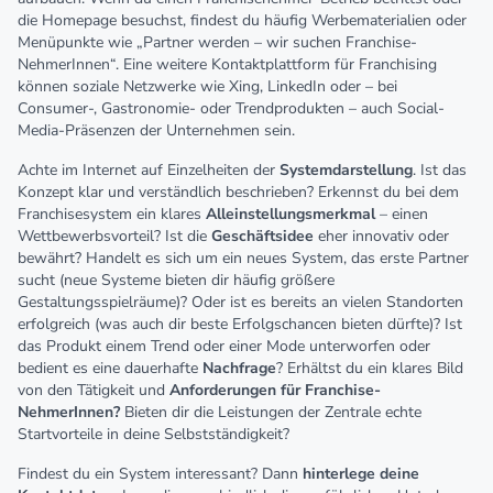
die Homepage besuchst, findest du häufig Werbematerialien oder
Menüpunkte wie „Partner werden – wir suchen Franchise-
NehmerInnen“. Eine weitere Kontaktplattform für Franchising
können soziale Netzwerke wie Xing, LinkedIn oder – bei
Consumer-, Gastronomie- oder Trendprodukten – auch Social-
Media-Präsenzen der Unternehmen sein.
Achte im Internet auf Einzelheiten der
Systemdarstellung
. Ist das
Konzept klar und verständlich beschrieben? Erkennst du bei dem
Franchisesystem ein klares
Alleinstellungsmerkmal
– einen
Wettbewerbsvorteil? Ist die
Geschäftsidee
eher innovativ oder
bewährt? Handelt es sich um ein neues System, das erste Partner
sucht (neue Systeme bieten dir häufig größere
Gestaltungsspielräume)? Oder ist es bereits an vielen Standorten
erfolgreich (was auch dir beste Erfolgschancen bieten dürfte)? Ist
das Produkt einem Trend oder einer Mode unterworfen oder
bedient es eine dauerhafte
Nachfrage
? Erhältst du ein klares Bild
von den Tätigkeit und
Anforderungen für Franchise-
NehmerInnen?
Bieten dir die Leistungen der Zentrale echte
Startvorteile in deine Selbstständigkeit?
Findest du ein System interessant? Dann
hinterlege deine