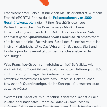
Franchisenehmer-Leben ist nur einen Mausklick entfernt. Auf dem
FranchisePORTAL findest du die
Präsentationen von 1000
Geschäftskonzepten
, die mit ihrer Geschäftsidee neue
PartnerInnen suchen. Die Branche muss für dich keine
Einschränkung sein – nach dem Motto: Hier bin ich kein Profi. Zu
den wichtigsten
Qualifikationen von Franchise-Nehmern
zählt
nämlich selten tiefes Fachwissen! Fast jedes Franchisesystem ist
in einer Marktnische tätig. Das
Wissen
für Business, Start und
Existenzgründung
vermittelt dir der Franchisegeber
in den
Schulungen.
Was Franchise-Gebern am wichtigsten ist
? Soft Skills wie
Verkaufstalent, Teamfähigkeit, Sozialkompetenz, Führungsqualität
und oft auch grundlegendes kaufmännisches oder
betriebswirtschaftliches Know-how. Franchise-Geber suchen
bewusst oft
Quereinsteiger
, die ihr Konzept 1:1 umsetzen, statt
es zu verwässern.
Weitere
Erst-Kontakte mit Franchise-Systemen
kannst du auf
lokalen oder nationalen Franchise- oder Gründer-Messen
aufbauen. Wenn du einen Franchisenehmer-Betrieb betrittst oder