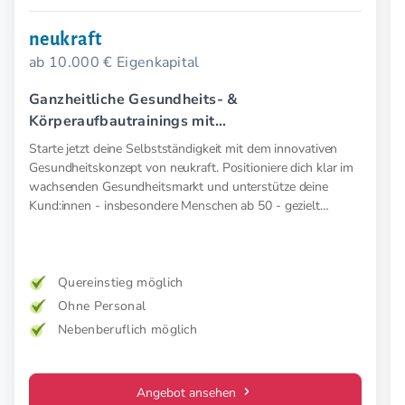
neukraft
ab 10.000 € Eigenkapital
Ganzheitliche Gesundheits- &
Körperaufbautrainings mit
Elektromyostimulation (EMS).
Starte jetzt deine Selbstständigkeit mit dem innovativen
Gesundheitskonzept von neukraft. Positioniere dich klar im
wachsenden Gesundheitsmarkt und unterstütze deine
Kund:innen - insbesondere Menschen ab 50 - gezielt
präventiv und therapeutisch mit medizinischer EMS. Für
mehr Kraft, weniger Schmerz und spürbar mehr
Lebensfreude. Mehr Wirkung. Klare Zielgruppe. Starkes
Konzept.
Quereinstieg möglich
Ohne Personal
Nebenberuflich möglich
Angebot ansehen