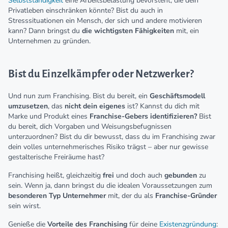
Selbstständigkeit
eine Arbeitsbelastung bevorsteht, die dein
Privatleben einschränken könnte? Bist du auch in
Stresssituationen ein Mensch, der sich und andere motivieren
kann? Dann bringst du
die wichtigsten Fähigkeiten
mit, ein
Unternehmen zu gründen.
Bist du Einzelkämpfer oder Netzwerker?
Und nun zum Franchising. Bist du bereit, ein
Geschäftsmodell
umzusetzen
, das
nicht dein eigenes
ist? Kannst du dich mit
Marke und Produkt eines
Franchise-Gebers identifizieren?
Bist
du bereit, dich Vorgaben und Weisungsbefugnissen
unterzuordnen? Bist du dir bewusst, dass du im Franchising zwar
dein volles unternehmerisches Risiko trägst – aber nur gewisse
gestalterische Freiräume hast?
Franchising heißt, gleichzeitig
frei
und doch auch
gebunden
zu
sein. Wenn ja, dann bringst du die idealen Voraussetzungen zum
besonderen Typ Unternehmer
mit, der du als
Franchise-Gründer
sein wirst.
Genieße die
Vorteile des Franchising
für deine
Existenzgründung
: