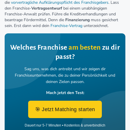
die
vorvertragliche Aufklärungspflicht des Franchisgebers
. Lass
den Franchise-
Vertragsentwurf
bei einem unabhängigen
Franchise-Anwalt prüfen. Führe die Kreditverhandlungen und
beantrage Fördermittel. Denn die
Finanzierung
muss gesichert
sein. Erst dann wird dein
Franchise-Vertrag
unterzeichnet.
Welches Franchise
am besten
zu dir
passt?
Sag uns, was dich antreibt und wir zeigen dir
Franchiseunternehmen,
die zu deiner Persönlichkeit und
deinen Zielen passen.
Mach jetzt den Test:
🎯 Jetzt Matching starten
Dauert nur 5-7 Minuten • Kostenlos & unverbindlich