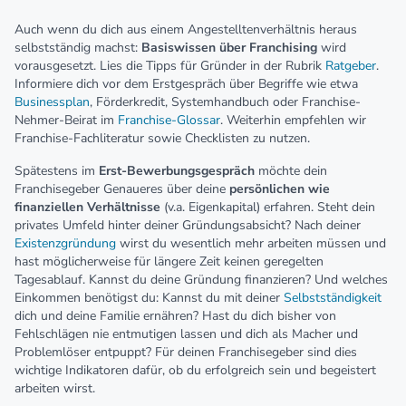
Auch wenn du dich aus einem Angestelltenverhältnis heraus
selbstständig machst:
Basiswissen über Franchising
wird
vorausgesetzt. Lies die Tipps für Gründer in der Rubrik
Ratgeber
.
Informiere dich vor dem Erstgespräch über Begriffe wie etwa
Businessplan
, Förderkredit, Systemhandbuch oder Franchise-
Nehmer-Beirat im
Franchise-Glossar
. Weiterhin empfehlen wir
Franchise-Fachliteratur sowie Checklisten zu nutzen.
Spätestens im
Erst-Bewerbungsgespräch
möchte dein
Franchisegeber Genaueres über deine
persönlichen wie
finanziellen Verhältnisse
(v.a. Eigenkapital) erfahren. Steht dein
privates Umfeld hinter deiner Gründungsabsicht? Nach deiner
Existenzgründung
wirst du wesentlich mehr arbeiten müssen und
hast möglicherweise für längere Zeit keinen geregelten
Tagesablauf. Kannst du deine Gründung finanzieren? Und welches
Einkommen benötigst du: Kannst du mit deiner
Selbstständigkeit
dich und deine Familie ernähren? Hast du dich bisher von
Fehlschlägen nie entmutigen lassen und dich als Macher und
Problemlöser entpuppt? Für deinen Franchisegeber sind dies
wichtige Indikatoren dafür, ob du erfolgreich sein und begeistert
arbeiten wirst.