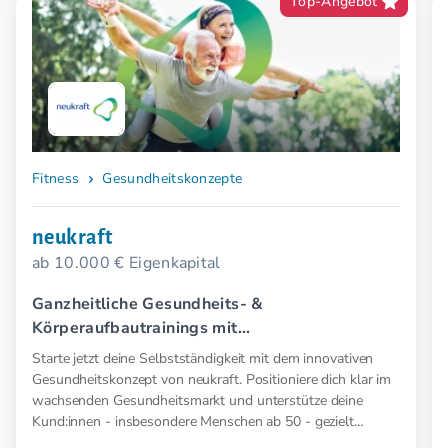
Top-Angebot
Fitness
Gesundheitskonzepte
neukraft
ab 10.000 € Eigenkapital
Ganzheitliche Gesundheits- &
Körperaufbautrainings mit
Elektromyostimulation (EMS).
Starte jetzt deine Selbstständigkeit mit dem innovativen
Gesundheitskonzept von neukraft. Positioniere dich klar im
wachsenden Gesundheitsmarkt und unterstütze deine
Kund:innen - insbesondere Menschen ab 50 - gezielt
präventiv und therapeutisch mit medizinischer EMS. Für