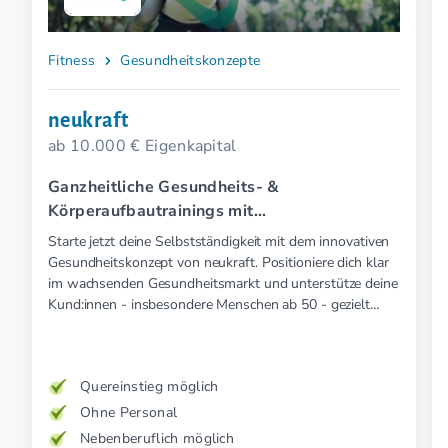
Fitness
Gesundheitskonzepte
neukraft
ab 10.000 € Eigenkapital
Ganzheitliche Gesundheits- &
Körperaufbautrainings mit
Elektromyostimulation (EMS).
Starte jetzt deine Selbstständigkeit mit dem innovativen
Gesundheitskonzept von neukraft. Positioniere dich klar
im wachsenden Gesundheitsmarkt und unterstütze deine
Kund:innen - insbesondere Menschen ab 50 - gezielt
präventiv und therapeutisch mit medizinischer EMS. Für
mehr Kraft, weniger Schmerz und spürbar mehr
Lebensfreude. Mehr Wirkung. Klare Zielgruppe. Starkes
Quereinstieg möglich
Konzept.
Ohne Personal
Nebenberuflich möglich