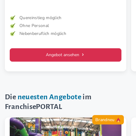
mehr Kraft, weniger Schmerz und spürbar mehr
Lebensfreude. Mehr Wirkung. Klare Zielgruppe. Starkes
Konzept.
Quereinstieg möglich
Ohne Personal
Nebenberuflich möglich
Angebot ansehen
Die
neuesten Angebote
im
FranchisePORTAL
Brandneu