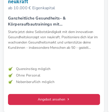
neukraft
ab 10.000 € Eigenkapital
Ganzheitliche Gesundheits- &
Körperaufbautrainings mit
Elektromyostimulation (EMS).
Starte jetzt deine Selbstständigkeit mit dem innovativen
Gesundheitskonzept von neukraft. Positioniere dich klar im
wachsenden Gesundheitsmarkt und unterstütze deine
Kund:innen - insbesondere Menschen ab 50 - gezielt
präventiv und therapeutisch mit medizinischer EMS. Für
mehr Kraft, weniger Schmerz und spürbar mehr
Lebensfreude. Mehr Wirkung. Klare Zielgruppe. Starkes
Konzept.
Quereinstieg möglich
Ohne Personal
Nebenberuflich möglich
Angebot ansehen