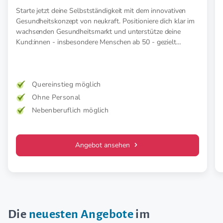
Elektromyostimulation (EMS).
Starte jetzt deine Selbstständigkeit mit dem innovativen
Gesundheitskonzept von neukraft. Positioniere dich klar im
wachsenden Gesundheitsmarkt und unterstütze deine
Kund:innen - insbesondere Menschen ab 50 - gezielt
präventiv und therapeutisch mit medizinischer EMS. Für
mehr Kraft, weniger Schmerz und spürbar mehr
Lebensfreude. Mehr Wirkung. Klare Zielgruppe. Starkes
Konzept.
Quereinstieg möglich
Ohne Personal
Nebenberuflich möglich
Angebot ansehen
Die
neuesten Angebote
im