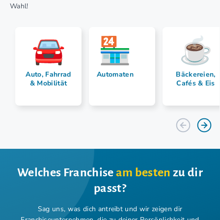
Wahl!
Auto, Fahrrad
Automaten
Bäckereien,
& Mobilität
Cafés & Eis
Welches Franchise
am besten
zu dir
passt?
Sag uns, was dich antreibt und wir zeigen dir
Franchiseunternehmen,
die zu deiner Persönlichkeit und