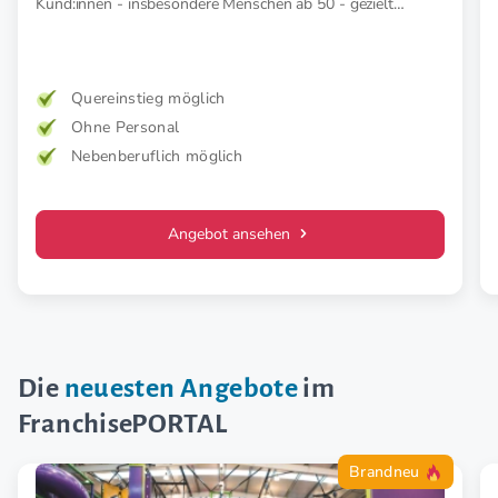
Kund:innen - insbesondere Menschen ab 50 - gezielt
präventiv und therapeutisch mit medizinischer EMS. Für
mehr Kraft, weniger Schmerz und spürbar mehr
Lebensfreude. Mehr Wirkung. Klare Zielgruppe. Starkes
Konzept.
Quereinstieg möglich
Ohne Personal
Nebenberuflich möglich
Angebot ansehen
Die
neuesten Angebote
im
FranchisePORTAL
Brandneu