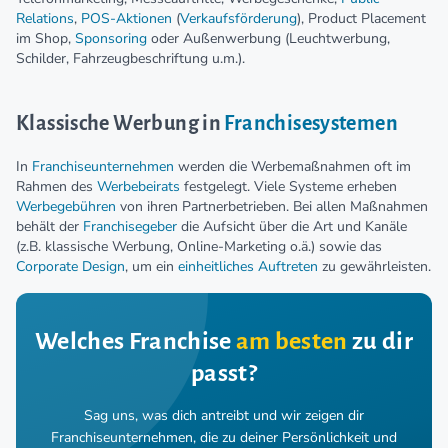
Relations
,
POS-Aktionen
(
Verkaufsförderung
), Product Placement
im Shop,
Sponsoring
oder Außenwerbung (Leuchtwerbung,
Schilder, Fahrzeugbeschriftung u.m.).
Klassische Werbung in
Franchisesystemen
In
Franchiseunternehmen
werden die Werbemaßnahmen oft im
Rahmen des
Werbebeirats
festgelegt. Viele Systeme erheben
Werbegebühren
von ihren Partnerbetrieben. Bei allen Maßnahmen
behält der
Franchisegeber
die Aufsicht über die Art und Kanäle
(z.B. klassische Werbung, Online-Marketing o.ä.) sowie das
Corporate Design
, um ein
einheitliches Auftreten
zu gewährleisten.
Welches Franchise
am besten
zu dir
passt?
Sag uns, was dich antreibt und wir zeigen dir
Franchiseunternehmen,
die zu deiner Persönlichkeit und