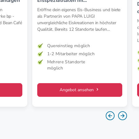
hanlagen
Eisspezialitäten im
Verkaufsanhänger oder als
in
Eröffne dein eigenes Eis-Business und biete
Gelateria (indoor)
rke bp -
als Partner:in von PAPA LUIGI
d Bean Café
unvergleichliche Eiskreationen in höchster
Qualität. Bereits 12 Standorte laufen
erfolgreich in Niederösterreich und Wien.
Profitiere von dem Erfolg des Franchise.
Quereinstieg möglich
1-2 Mitarbeiter möglich
Mehrere Standorte
möglich
Angebot ansehen