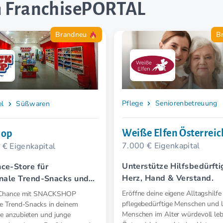
 FranchisePORTAL
Brandneu
B
Pflege
Seniorenbetreuung
el
Süßwaren
Weiße Elfen Österreic
hop
7.000 € Eigenkapital
 € Eigenkapital
Unterstütze Hilfsbedürfti
ce-Store für
Herz, Hand & Verstand.
onale Trend-Snacks und
e Importprodukte
Eröffne deine eigene Alltagshilfe
e Chance mit SNACKSHOP
pflegebedürftige Menschen und 
le Trend-Snacks in deinem
Menschen im Alter würdevoll leb
re anzubieten und junge