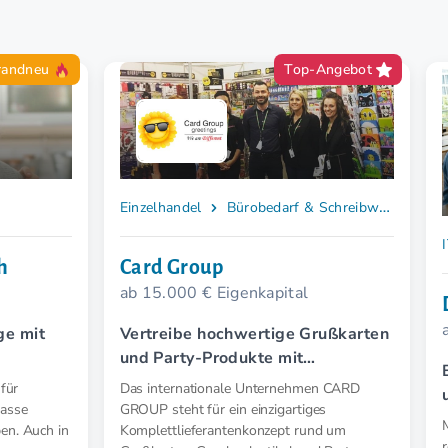
randneu
Top-Angebot
Einzelhandel
Bürobedarf & Schreibwaren
h
Card Group
ab 15.000 € Eigenkapital
ge mit
Vertreibe hochwertige Grußkarten
und Party-Produkte mit
Kommissionssystem.
 für
Das internationale Unternehmen CARD
lasse
GROUP steht für ein einzigartiges
en. Auch in
Komplettlieferantenkonzept rund um