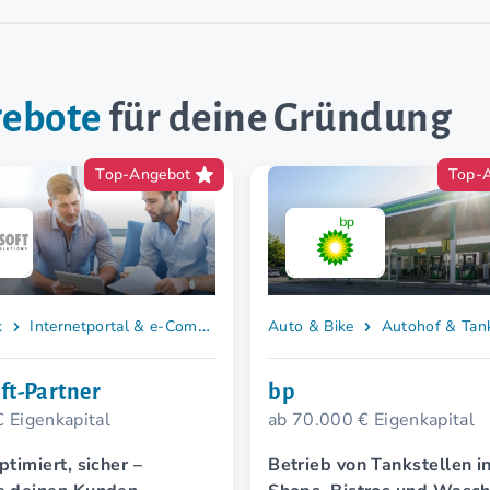
gebote
für deine Gründung
Top-Angebot
Top-
k
Internetportal & e-Commerce
Auto & Bike
Autohof & Tank
ft-Partner
bp
€ Eigenkapital
ab 70.000 € Eigenkapital
ptimiert, sicher –
Betrieb von Tankstellen i