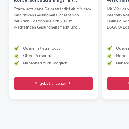
Körperaufbautrainings mit
verschaff
Elektromyostimulation (EMS).
perfekte 
Starte jetzt deine Selbstständigkeit mit dem
Mit Worldsof
innovativen Gesundheitskonzept von
Internet-Age
neukraft. Positioniere dich klar im
Online-Shop
wachsenden Gesundheitsmarkt und
DSGVO-Lösu
unterstütze deine Kund:innen -
Starte direk
insbesondere Menschen ab 50 - gezielt
erprobten S
präventiv und therapeutisch mit
Quereinstieg möglich
Querei
medizinischer EMS. Für mehr Kraft, weniger
Ohne Personal
Home-o
Schmerz und spürbar mehr Lebensfreude.
Nebenberuflich möglich
Nebenb
Mehr Wirkung. Klare Zielgruppe. Starkes
Konzept.
Angebot ansehen