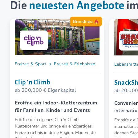
Die
neuesten Angebote
im
Brandneu
Freizeit & Sport
Freizeit & Erlebnisse
Lebensmitt
Clip 'n Climb
SnackS
ab 200.000 € Eigenkapital
ab 20.000
Eröffne ein Indoor-Kletterzentrum
Convenien
für Familien, Kinder und Events
internati
limitiert
Eröffne dein eigenes Clip 'n Climb
Ergreife di
Klettercenter und bringe ein einzigartiges
internationa
Freizeiterlebnis in deine Region. Modernste
eigenen Sto