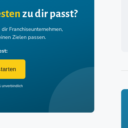
sten
zu dir passt?
n dir Franchiseunternehmen,
einen Zielen passen.
est:
starten
& unverbindlich