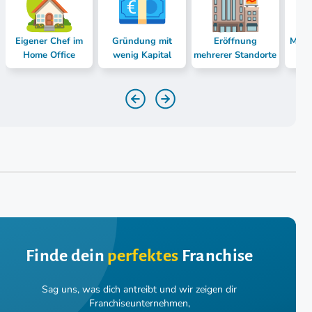
Eigener Chef im
Gründung mit
Eröffnung
Mast
Home Office
wenig Kapital
mehrerer Standorte
Finde dein
perfektes
Franchise
Sag uns, was dich antreibt und wir zeigen dir
Franchiseunternehmen,