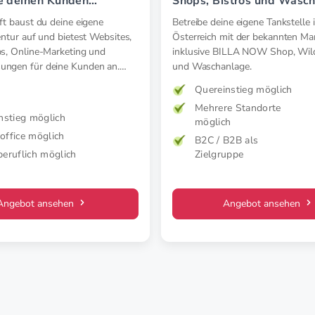
e deinen Kunden
Shops, Bistros und Wasc
Webauftritte.
t baust du deine eigene
Betreibe deine eigene Tankstelle 
ntur auf und bietest Websites,
Österreich mit der bekannten Ma
s, Online-Marketing und
inklusive BILLA NOW Shop, Wil
ngen für deine Kunden an.
und Waschanlage.
t mit einem schlüsselfertigen,
Quereinstieg möglich
ystem – ohne Startkosten.
Mehrere Standorte
nstieg möglich
möglich
ffice möglich
B2C / B2B als
eruflich möglich
Zielgruppe
Angebot ansehen
Angebot ansehen