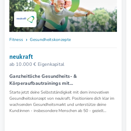
Fitness
Gesundheitskonzepte
neukraft
ab 10.000 € Eigenkapital
Ganzheitliche Gesundheits- &
Körperaufbautrainings mit
Elektromyostimulation (EMS).
Starte jetzt deine Selbstständigkeit mit dem innovativen
Gesundheitskonzept von neukraft. Positioniere dich klar im
wachsenden Gesundheitsmarkt und unterstütze deine
Kund:innen - insbesondere Menschen ab 50 - gezielt
präventiv und therapeutisch mit medizinischer EMS. Für
mehr Kraft, weniger Schmerz und spürbar mehr
Lebensfreude. Mehr Wirkung. Klare Zielgruppe. Starkes