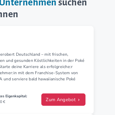
e-Unternehmen
suchen
innen
erobert Deutschland – mit frischen,
len und gesunden Köstlichkeiten in der Poké
tarte deine Karriere als erfolgreiche:r
ehmer:in mit dem Franchise-System von
 und serviere bald hawaiianische Poké
es Eigenkapital:
Zum Angebot
0 €