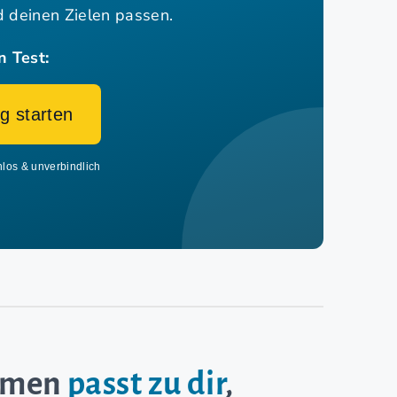
nd deinen Zielen passen.
n Test:
g starten
nlos & unverbindlich
ehmen
passt zu dir
,