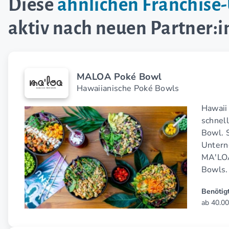
Diese
ähnlichen Franchis
aktiv nach neuen Partner:
MALOA Poké Bowl
Hawaiianische Poké Bowls
Hawaii 
schnel
Bowl. S
Untern
MA'LOA
Bowls.
Benötigt
ab 40.00