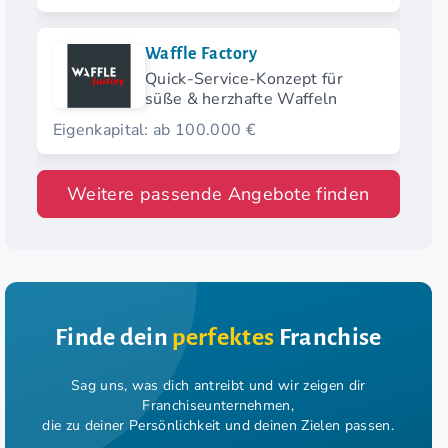
Waffle Factory
Quick-Service-Konzept für
süße & herzhafte Waffeln
Eigenkapital: ab 100.000 €
Weitere passende Angebote finden
Finde dein
perfektes
Franchise
Sag uns, was dich antreibt und wir zeigen dir
Franchiseunternehmen,
die zu deiner Persönlichkeit und deinen Zielen passen.