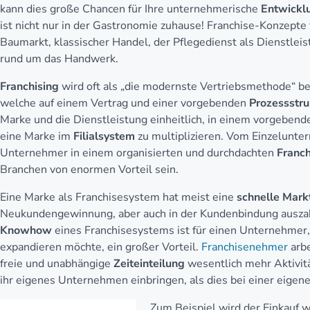
kann dies große Chancen für Ihre unternehmerische
Entwickl
ist nicht nur in der Gastronomie zuhause! Franchise-Konzepte 
Baumarkt, klassischer Handel, der Pflegedienst als Dienstlei
rund um das Handwerk.
Franchising
wird oft als „die modernste Vertriebsmethode“ bez
welche auf einem Vertrag und einer vorgebenden
Prozessstr
Marke und die Dienstleistung einheitlich, in einem vorgebend
eine Marke im
Filialsystem
zu multiplizieren. Vom Einzelunte
Unternehmer in einem organisierten und durchdachten
Franc
Branchen von enormen Vorteil sein.
Eine Marke als Franchisesystem hat meist eine
schnelle Mark
Neukundengewinnung, aber auch in der Kundenbindung auszahl
Knowhow
eines Franchisesystems ist für einen Unternehmer
expandieren möchte, ein großer Vorteil.
Franchisenehmer
arbe
freie und unabhängige
Zeiteinteilung
wesentlich mehr Aktivit
ihr eigenes Unternehmen einbringen, als dies bei einer eigen
Zum Beispiel wird der Einkauf wi