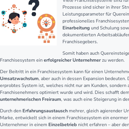
Viele Franchisesysteme sind fü
Prozesse sind sicher in ihrer St
Leistungsparameter für Querein
professionelles Franchisesyste
Einarbeitung
und Schulung sow
dokumentierten Arbeitsabläufe
Franchisegebers.
Somit haben auch Quereinsteig
Franchisesystem ein
erfolgreicher Unternehmer
zu werden.
Der Beitritt in ein Franchisesystem kann für einen Unterneh
Umsatzwachstum
, aber auch in dessen Expansion bedeuten.
erprobtes System ist, welches nicht nur am Kunden, sondern 
Franchisenehmers optimiert wurde und wird. Dies schafft dem
unternehmerischen Freiraum
, was auch eine Steigerung in d
Durch den
Erfahrungsaustausch
mehrer, gleich agierender U
Marke, entwickelt sich in einem Franchisesystem ein enormer
Unternehmer in einem
Einzelbetrieb
nicht erfahren – aber d