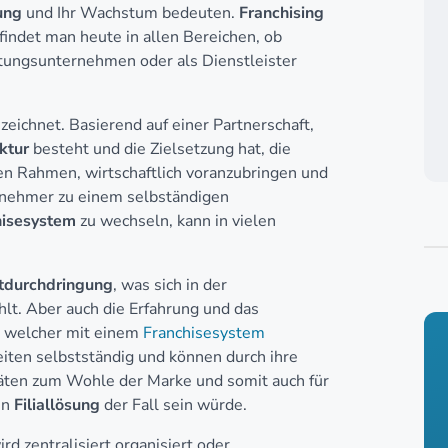
ung
und Ihr Wachstum bedeuten.
Franchising
findet man heute in allen Bereichen, ob
stungsunternehmen oder als Dienstleister
eichnet. Basierend auf einer Partnerschaft,
uktur
besteht und die Zielsetzung hat, die
en Rahmen, wirtschaftlich voranzubringen und
rnehmer zu einem selbständigen
hisesystem
zu wechseln, kann in vielen
tdurchdringung
, was sich in der
t. Aber auch die Erfahrung und das
, welcher mit einem
Franchisesystem
iten selbstständig und können durch ihre
äten zum Wohle der Marke und somit auch für
en
Filiallösung
der Fall sein würde.
rd zentralisiert organisiert oder