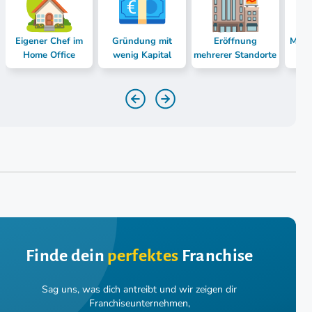
Eigener Chef im
Gründung mit
Eröffnung
Mast
Home Office
wenig Kapital
mehrerer Standorte
Finde dein
perfektes
Franchise
Sag uns, was dich antreibt und wir zeigen dir
Franchiseunternehmen,