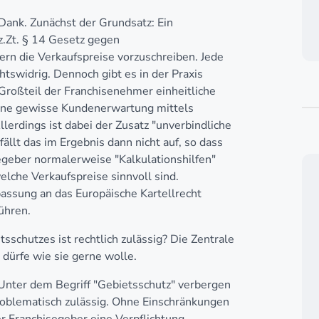
Dank. Zunächst der Grundsatz: Ein
(z.Zt. § 14 Gesetz gegen
n die Verkaufspreise vorzuschreiben. Jede
tswidrig. Dennoch gibt es in der Praxis
Großteil der Franchisenehmer einheitliche
s eine gewisse Kundenerwartung mittels
lerdings ist dabei der Zusatz "unverbindliche
lt das im Ergebnis dann nicht auf, so dass
geber normalerweise "Kalkulationshilfen"
lche Verkaufspreise sinnvoll sind.
assung an das Europäische Kartellrecht
ühren.
schutzes ist rechtlich zulässig? Die Zentrale
 dürfe wie sie gerne wolle.
. Unter dem Begriff "Gebietsschutz" verbergen
roblematisch zulässig. Ohne Einschränkungen