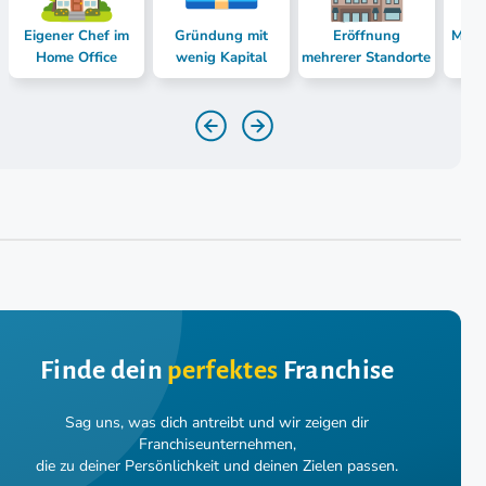
Eigener Chef im
Gründung mit
Eröffnung
Mast
Home Office
wenig Kapital
mehrerer Standorte
Finde dein
perfektes
Franchise
Sag uns, was dich antreibt und wir zeigen dir
Franchiseunternehmen,
die zu deiner Persönlichkeit und deinen Zielen passen.