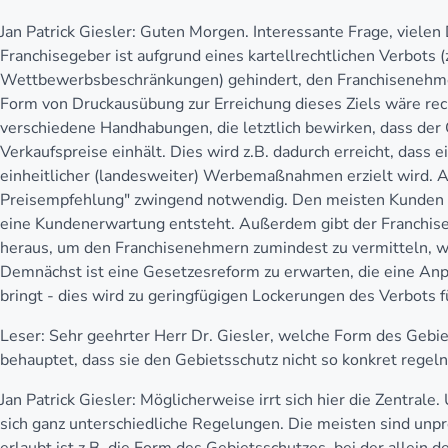
Jan Patrick Giesler:
Guten Morgen. Interessante Frage, vielen 
Franchisegeber ist aufgrund eines kartellrechtlichen Verbots 
Wettbewerbsbeschränkungen) gehindert, den Franchisenehmer
Form von Druckausübung zur Erreichung dieses Ziels wäre rech
verschiedene Handhabungen, die letztlich bewirken, dass der 
Verkaufspreise einhält. Dies wird z.B. dadurch erreicht, das
einheitlicher (landesweiter) Werbemaßnahmen erzielt wird. Al
Preisempfehlung" zwingend notwendig. Den meisten Kunden fäl
eine Kundenerwartung entsteht. Außerdem gibt der Franchise
heraus, um den Franchisenehmern zumindest zu vermitteln, we
Demnächst ist eine Gesetzesreform zu erwarten, die eine Anp
bringt - dies wird zu geringfügigen Lockerungen des Verbots f
Leser:
Sehr geehrter Herr Dr. Giesler, welche Form des Gebiets
behauptet, dass sie den Gebietsschutz nicht so konkret regeln
Jan Patrick Giesler:
Möglicherweise irrt sich hier die Zentrale
sich ganz unterschiedliche Regelungen. Die meisten sind unp