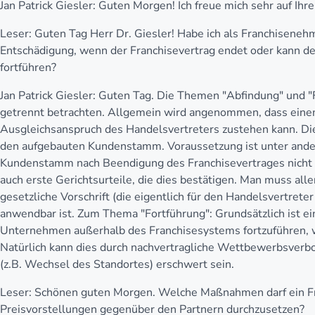
Jan Patrick Giesler:
Guten Morgen! Ich freue mich sehr auf Ihre
Leser:
Guten Tag Herr Dr. Giesler! Habe ich als Franchiseneh
Entschädigung, wenn der Franchisevertrag endet oder kann de
fortführen?
Jan Patrick Giesler:
Guten Tag. Die Themen "Abfindung" und "F
getrennt betrachten. Allgemein wird angenommen, dass ein
Ausgleichsanspruch des Handelsvertreters zustehen kann. Die
den aufgebauten Kundenstamm. Voraussetzung ist unter ande
Kundenstamm nach Beendigung des Franchisevertrages nicht me
auch erste Gerichtsurteile, die dies bestätigen. Man muss alle
gesetzliche Vorschrift (die eigentlich für den Handelsvertrete
anwendbar ist. Zum Thema "Fortführung": Grundsätzlich ist ei
Unternehmen außerhalb des Franchisesystems fortzuführen, w
Natürlich kann dies durch nachvertragliche Wettbewerbsverb
(z.B. Wechsel des Standortes) erschwert sein.
Leser:
Schönen guten Morgen. Welche Maßnahmen darf ein Fr
Preisvorstellungen gegenüber den Partnern durchzusetzen?