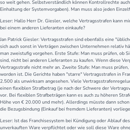
so weit gehen. Selbstverständlich können Kontrollrechte auch 
Einhaltung der Systemvorgaben). Man muss also jeden Einzelfa
Leser:
Hallo Herr Dr. Giesler, welche Vertragsstrafen kann mi
bei einem anderen Lieferanten einkaufe?
Jan Patrick Giesler:
Vertragsstrafen sind ebenfalls eine "üblic
sich auch sonst in Verträgen zwischen Unternehmen relativ h
man zweistufig vorgehen. Erste Stufe: Man muss prüfen, ob S
sind, nicht bei anderen Lieferanten zu kaufen. Wenn diese Ve
Vertragsstrafe nicht mehr an. Zweite Stufe: Man muss prüfen,
worden ist. Die Gerichte haben "starre" Vertragsstrafen in Fr
2.500 als unwirksam angesehen. Viele Vertragsstrafenregelun
einen flexiblen Strafbetrag (je nach der Schwere der Vertrag
vor. Bei flexiblen Strafbeträgen kann es auch zu höheren Str
Höhe von € 20.000 und mehr). Allerdings müsste dann schon 
die Bezugsbindung (Einkauf bei fremdem Lieferanten) vorliege
Leser:
Ist das Franchisesystem bei Kündigung oder Ablauf de
unverkauften Ware verpflichtet oder wie soll diese Ware ohne