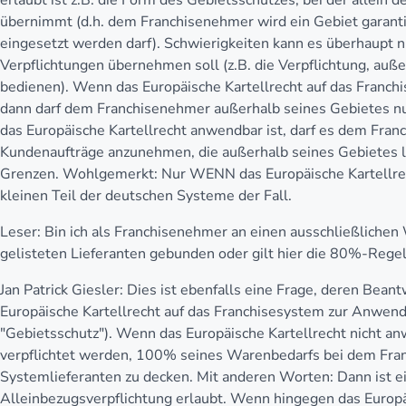
erlaubt ist z.B. die Form des Gebietsschutzes, bei der allein 
übernimmt (d.h. dem Franchisenehmer wird ein Gebiet garanti
eingesetzt werden darf). Schwierigkeiten kann es überhaupt
Verpflichtungen übernehmen soll (z.B. die Verpflichtung, auß
bedienen). Wenn das Europäische Kartellrecht auf das Franch
dann darf dem Franchisenehmer außerhalb seines Gebietes nu
das Europäische Kartellrecht anwendbar ist, darf es dem Fran
Kundenaufträge anzunehmen, die außerhalb seines Gebietes li
Grenzen. Wohlgemerkt: Nur WENN das Europäische Kartellrech
kleinen Teil der deutschen Systeme der Fall.
Leser:
Bin ich als Franchisenehmer an einen ausschließlichen
gelisteten Lieferanten gebunden oder gilt hier die 80%-Rege
Jan Patrick Giesler:
Dies ist ebenfalls eine Frage, deren Beant
Europäische Kartellrecht auf das Franchisesystem zur Anwen
"Gebietsschutz"). Wenn das Europäische Kartellrecht nicht a
verpflichtet werden, 100% seines Warenbedarfs bei dem Fra
Systemlieferanten zu decken. Mit anderen Worten: Dann ist e
Alleinbezugsverpflichtung erlaubt. Wenn hingegen das Europäi