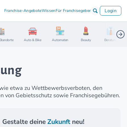
Login
Franchise-Angebote
Wissen
Für Franchisegeber
Standorte
Auto & Bike
Automaten
Beauty
Beratung
tung
g, wie etwa zu Wettbewerbsverboten, den
n von Gebietsschutz sowie Franchisegebühren.
Gestalte deine
Zukunft
neu!