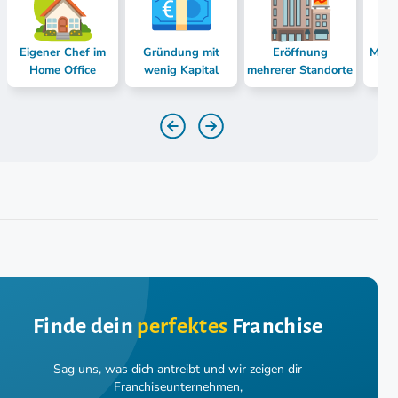
Eigener Chef im
Gründung mit
Eröffnung
Mast
Home Office
wenig Kapital
mehrerer Standorte
Finde dein
perfektes
Franchise
Sag uns, was dich antreibt und wir zeigen dir
Franchiseunternehmen,