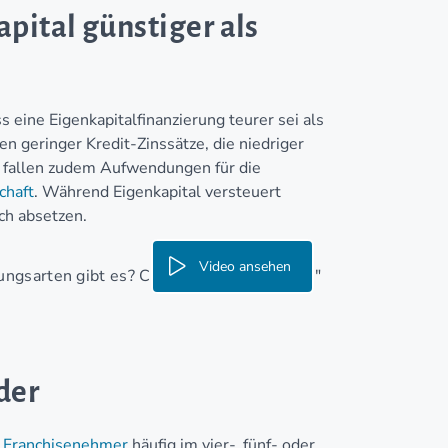
pital günstiger als
 eine Eigenkapitalfinanzierung teurer sei als
en geringer Kredit-Zinssätze, die niedriger
al fallen zudem Aufwendungen für die
chaft
. Während Eigenkapital versteuert
ch absetzen.
Video ansehen
ungsarten gibt es? Crashkurs IHK Prüfung!"
der
r
Franchisenehmer
häufig im vier-, fünf- oder