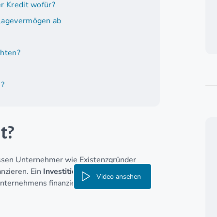
er Kredit wofür?
Anlagevermögen ab
chten?
e?
t?
üssen Unternehmer wie Existenzgründer
nzieren. Ein
Investitionskredit
ist ein
Video ansehen
nternehmens finanziert wird.