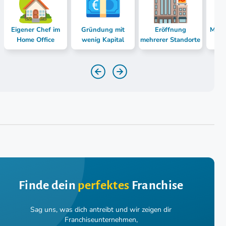
Eigener Chef im
Gründung mit
Eröffnung
Mast
Home Office
wenig Kapital
mehrerer Standorte
Finde dein
perfektes
Franchise
Sag uns, was dich antreibt und wir zeigen dir
Franchiseunternehmen,