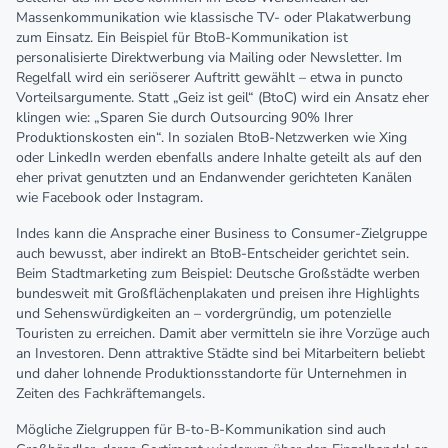
Massenkommunikation wie klassische TV- oder Plakatwerbung
zum Einsatz. Ein Beispiel für BtoB-Kommunikation ist
personalisierte Direktwerbung via Mailing oder Newsletter. Im
Regelfall wird ein seriöserer Auftritt gewählt – etwa in puncto
Vorteilsargumente. Statt „Geiz ist geil“ (BtoC) wird ein Ansatz eher
klingen wie: „Sparen Sie durch Outsourcing 90% Ihrer
Produktionskosten ein“. In sozialen BtoB-Netzwerken wie Xing
oder LinkedIn werden ebenfalls andere Inhalte geteilt als auf den
eher privat genutzten und an Endanwender gerichteten Kanälen
wie Facebook oder Instagram.
Indes kann die Ansprache einer Business to Consumer-Zielgruppe
auch bewusst, aber indirekt an BtoB-Entscheider gerichtet sein.
Beim Stadtmarketing zum Beispiel: Deutsche Großstädte werben
bundesweit mit Großflächenplakaten und preisen ihre Highlights
und Sehenswürdigkeiten an – vordergründig, um potenzielle
Touristen zu erreichen. Damit aber vermitteln sie ihre Vorzüge auch
an Investoren. Denn attraktive Städte sind bei Mitarbeitern beliebt
und daher lohnende Produktionsstandorte für Unternehmen in
Zeiten des Fachkräftemangels.
Mögliche Zielgruppen für B-to-B-Kommunikation sind auch