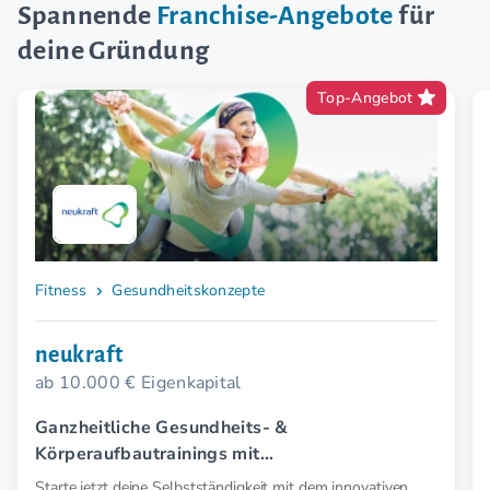
Spannende
Franchise-Angebote
für
deine Gründung
Top-Angebot
Fitness
Gesundheitskonzepte
neukraft
ab 10.000 € Eigenkapital
Ganzheitliche Gesundheits- &
Körperaufbautrainings mit
Elektromyostimulation (EMS).
Starte jetzt deine Selbstständigkeit mit dem innovativen