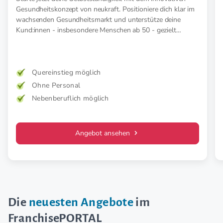
Gesundheitskonzept von neukraft. Positioniere dich klar im
wachsenden Gesundheitsmarkt und unterstütze deine
Kund:innen - insbesondere Menschen ab 50 - gezielt
präventiv und therapeutisch mit medizinischer EMS. Für
mehr Kraft, weniger Schmerz und spürbar mehr
Lebensfreude. Mehr Wirkung. Klare Zielgruppe. Starkes
Konzept.
Quereinstieg möglich
Ohne Personal
Nebenberuflich möglich
Angebot ansehen
Die
neuesten Angebote
im
FranchisePORTAL