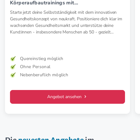
Körperaufbautrainings mit
Elektromyostimulation (EMS).
Starte jetzt deine Selbstständigkeit mit dem innovativen
Gesundheitskonzept von neukraft. Positioniere dich klar im
wachsenden Gesundheitsmarkt und unterstütze deine
Kund:innen - insbesondere Menschen ab 50 - gezielt
präventiv und therapeutisch mit medizinischer EMS. Für
mehr Kraft, weniger Schmerz und spürbar mehr
Lebensfreude. Mehr Wirkung. Klare Zielgruppe. Starkes
Konzept.
Quereinstieg möglich
Ohne Personal
Nebenberuflich möglich
Angebot ansehen