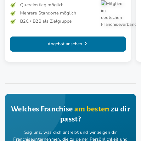
Quereinstieg möglich
Mehrere Standorte möglich
B2C / B2B als Zielgruppe
Angebot ansehen
Welches Franchise
am besten
zu dir
passt?
Sag uns, was dich antreibt und wir zeigen dir
Franchiseunternehmen,
die zu deiner Persönlichkeit und