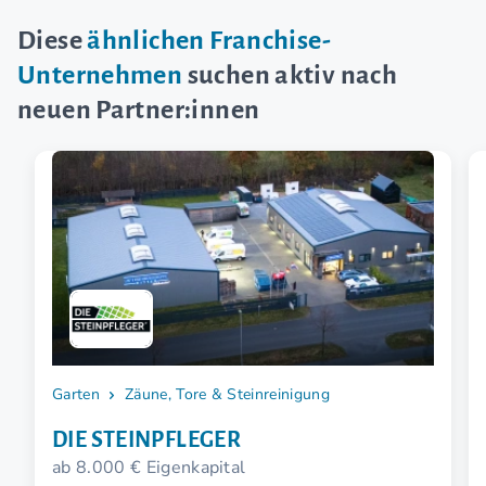
Diese
ähnlichen Franchise-
Unternehmen
suchen aktiv nach
neuen Partner:innen
Garten
Zäune, Tore & Steinreinigung
DIE STEINPFLEGER
ab 8.000 € Eigenkapital