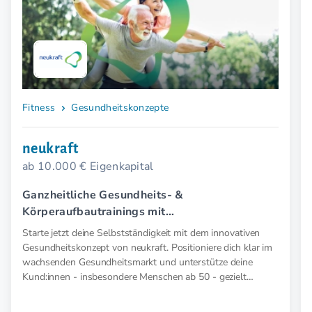
Fitness
Gesundheitskonzepte
neukraft
ab 10.000 € Eigenkapital
Ganzheitliche Gesundheits- &
Körperaufbautrainings mit
Elektromyostimulation (EMS).
Starte jetzt deine Selbstständigkeit mit dem innovativen
Gesundheitskonzept von neukraft. Positioniere dich klar im
wachsenden Gesundheitsmarkt und unterstütze deine
Kund:innen - insbesondere Menschen ab 50 - gezielt
präventiv und therapeutisch mit medizinischer EMS. Für
mehr Kraft, weniger Schmerz und spürbar mehr