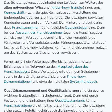
Das Schulungskonzept beinhaltet den Leitfaden zur Weitergabe
allen notwendigen Wissens
(
Know-how-Transfer
) rings ums
Kerngeschäft
– zum Beispiel Kenntnisse zur Herstellung des
Endproduktes oder zur Erbringung der Dienstleistung sowie zur
Kundenberatung und zum Verkauf. Der Hintergrund liegt darin,
dass
Franchisenehmer
häufig fachliche
Quereinsteiger
sind. Denn
bei der
Auswahl der Franchisenehmer
legen die Franchisegeber
zumeist mehr Wert auf allgemeine, Branchen-unabhängige
Fähigkeiten wie Verkaufstalent oder Führungsqualitäten statt auf
fachliches Know-how. Letzteres könnten Franchisenehmer nutzen,
um das System zu verfälschen oder verwässern.
Ferner gehört die Weitergabe aller bisher
gesammelten
Erfahrungen im Netzwerk
zu den
Hauptaufgaben des
Franchisegebers
. Diese Weitergabe erfolgt in den Schulungen
sowie in der ständig zu aktualisierenden
Know-how-
Dokumentationen
wie etwa dem digitalen
Systemhandbuch
.
Qualitätsmanagement und Qualitätssicherung
sind ein ebenso
wichtiger Bestandteil im Schulungskonzept. Denn erst durch
Festlegung und Einhaltung ihrer
Qualitätsstandards
können
Franchisesysteme
die einheitliche Erbringung ihrer Dienstleistung
sicherstellen. Folglich gehört auch die Einweisung und Führung