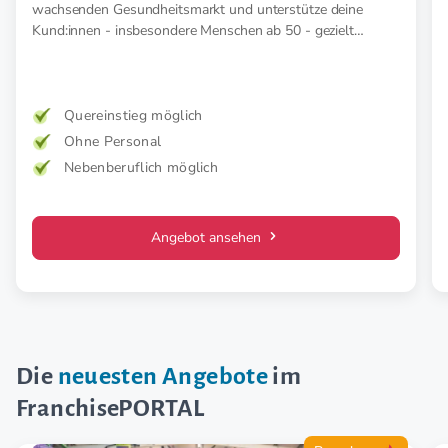
wachsenden Gesundheitsmarkt und unterstütze deine
Kund:innen - insbesondere Menschen ab 50 - gezielt
präventiv und therapeutisch mit medizinischer EMS. Für
mehr Kraft, weniger Schmerz und spürbar mehr
Lebensfreude. Mehr Wirkung. Klare Zielgruppe. Starkes
Konzept.
Quereinstieg möglich
Ohne Personal
Nebenberuflich möglich
Angebot ansehen
Die
neuesten Angebote
im
FranchisePORTAL