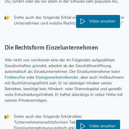
UG, GmbH oder die vor allem in der Schweiz sehr populäre AG.
Siehe auch das folgende Erklärvideo "Wie gründet man ein
Video ansehen
Unternehmen und welche Rechtsform sollte man wählen"
Die Rechtsform Einzelunternehmen
Wer nicht von vornherein eine der im Folgenden aufgezählten
Gesellschaften gründet, arbeitet ab der Geschäftseröffnung
automatisch als Einzelunternehmer. Der Einzelunternehmer kann
Freiberufler
oder
Kleingewerbetreibender
, aber auch Vollkaufmann
mit Buchführungspflicht sein. Er ist alleiniger Inhaber seines
Betriebes, benötigt kein Mindest- oder Stammkapital und genießt
volle Entscheidungsfreiheit. Er haftet allerdings in voller Höhe mit
seinem Privatvermögen.
Siehe auch das folgende Erklärvideo
"Unternehmensrechtsformen Teil 1: Die
Video ansehen
Einzelunternehmung einfach erklärt"