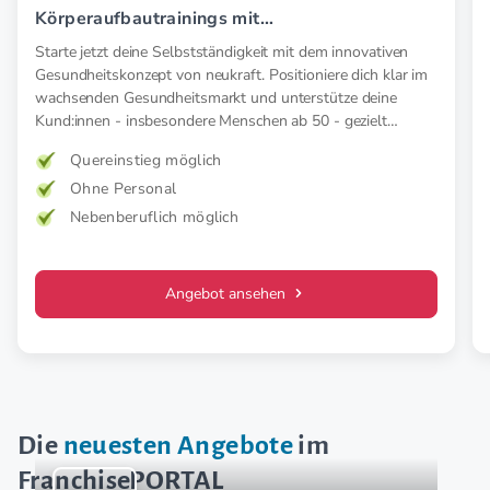
Körperaufbautrainings mit
Elektromyostimulation (EMS).
Starte jetzt deine Selbstständigkeit mit dem innovativen
Gesundheitskonzept von neukraft. Positioniere dich klar im
wachsenden Gesundheitsmarkt und unterstütze deine
Kund:innen - insbesondere Menschen ab 50 - gezielt
präventiv und therapeutisch mit medizinischer EMS. Für
Quereinstieg möglich
mehr Kraft, weniger Schmerz und spürbar mehr
Ohne Personal
Lebensfreude. Mehr Wirkung. Klare Zielgruppe. Starkes
Konzept.
Nebenberuflich möglich
Angebot ansehen
Die
neuesten Angebote
im
FranchisePORTAL