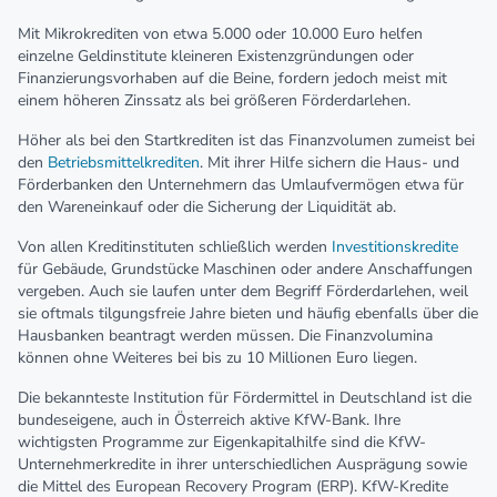
Mit Mikrokrediten von etwa 5.000 oder 10.000 Euro helfen
einzelne Geldinstitute kleineren Existenzgründungen oder
Finanzierungsvorhaben auf die Beine, fordern jedoch meist mit
einem höheren Zinssatz als bei größeren Förderdarlehen.
Höher als bei den Startkrediten ist das Finanzvolumen zumeist bei
den
Betriebsmittelkrediten
. Mit ihrer Hilfe sichern die Haus- und
Förderbanken den Unternehmern das Umlaufvermögen etwa für
den Wareneinkauf oder die Sicherung der Liquidität ab.
Von allen Kreditinstituten schließlich werden
Investitionskredite
für Gebäude, Grundstücke Maschinen oder andere Anschaffungen
vergeben. Auch sie laufen unter dem Begriff Förderdarlehen, weil
sie oftmals tilgungsfreie Jahre bieten und häufig ebenfalls über die
Hausbanken beantragt werden müssen. Die Finanzvolumina
können ohne Weiteres bei bis zu 10 Millionen Euro liegen.
Die bekannteste Institution für Fördermittel in Deutschland ist die
bundeseigene, auch in Österreich aktive KfW-Bank. Ihre
wichtigsten Programme zur Eigenkapitalhilfe sind die KfW-
Unternehmerkredite in ihrer unterschiedlichen Ausprägung sowie
die Mittel des European Recovery Program (ERP). KfW-Kredite