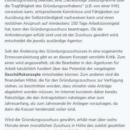
Existenzgründung beendet, eine „fachkundige Stellungnahme über
die Tragfähigkeit des Gründungsvorhabens“ (z.B. von einer IHK)
vorweisen kann, entsprechende Kenntnisse und Fähigkeiten zur
Ausübung der Selbstständigkeit nachweisen kann und einen
restlichen Anspruch auf mindestens 150 Tage Arbeitslosengeld
hat, kann den Gründungszuschuss beantragen. Ob die
Anforderungen erfüllt sind und ob der Zuschuss gewährt wird,
entscheidet die jeweils zuständige Agentur.
Seit der Änderung des Gründungszuschusses in eine sogenannte
Ermessensleistung gibt es an diesem Konzept verstärkt Kritik. Zum
einen wird angezweifelt, ob die Bearbeiter in den Agenturen für
Arbeit tatsächlich fundiert über das Potential der vorgelegten
Geschäftskonzepte
entscheiden können. Zum anderen sind die
finanziellen Mittel, die für den Gründungszuschuss zur Verfügung
stehen, so beschnitten worden, dass ohnehin viele Anträge
abgelehnt werden müssen. Im Internet kursieren daher bereits
Ratschläge, die den Antragstellern nahelegen eher zum
Jahresanfang, als zum Jahresende ihr Anliegen vorzutragen, da
dann die Kassen tendenziell voller sind.
Wird der Gründungszuschuss gewährt, erhält man über sechs
Monate einen monatlichen Zuschuss in Höhe des zuletzt gezahlten