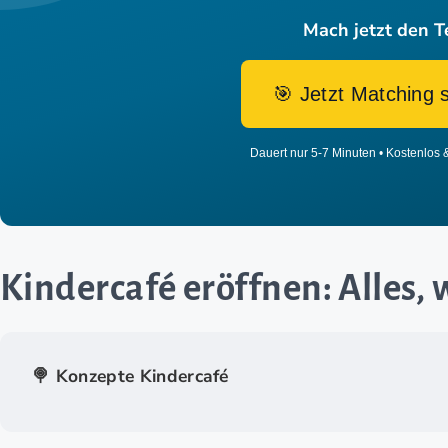
Mach jetzt den T
🎯 Jetzt Matching 
Dauert nur 5-7 Minuten • Kostenlos 
Kindercafé eröffnen: Alles,
🍭 Konzepte Kindercafé