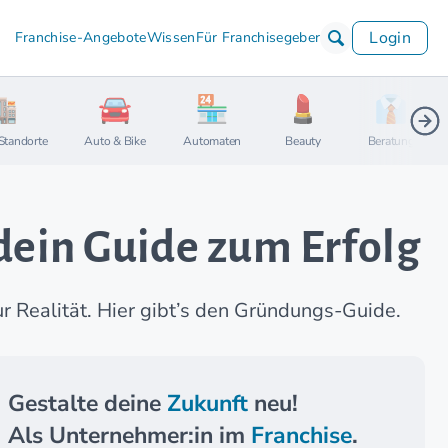
Login
Franchise-Angebote
Wissen
Für Franchisegeber
Standorte
Auto & Bike
Automaten
Beauty
Beratung
dein Guide zum Erfolg
r Realität. Hier gibt’s den Gründungs-Guide.
Gestalte deine
Zukunft
neu!
Als Unternehmer:in im
Franchise
.