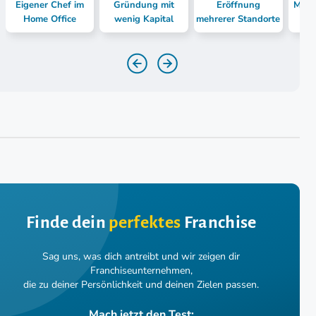
Eigener Chef im
Gründung mit
Eröffnung
Mast
Home Office
wenig Kapital
mehrerer Standorte
Finde dein
perfektes
Franchise
Sag uns, was dich antreibt und wir zeigen dir
Franchiseunternehmen,
die zu deiner Persönlichkeit und deinen Zielen passen.
Mach jetzt den Test: