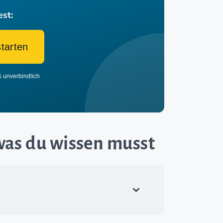
est:
starten
& unverbindlich
 was du wissen musst