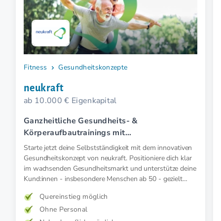
Fitness
Gesundheitskonzepte
neukraft
ab 10.000 € Eigenkapital
Ganzheitliche Gesundheits- &
Körperaufbautrainings mit
Elektromyostimulation (EMS).
Starte jetzt deine Selbstständigkeit mit dem innovativen
Gesundheitskonzept von neukraft. Positioniere dich klar
im wachsenden Gesundheitsmarkt und unterstütze deine
Kund:innen - insbesondere Menschen ab 50 - gezielt
präventiv und therapeutisch mit medizinischer EMS. Für
Quereinstieg möglich
mehr Kraft, weniger Schmerz und spürbar mehr
Ohne Personal
Lebensfreude. Mehr Wirkung. Klare Zielgruppe. Starkes
Konzept.