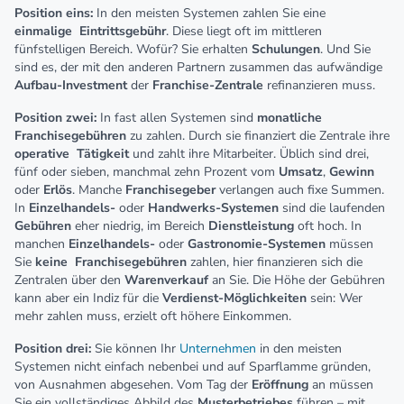
Position eins:
In den meisten Systemen zahlen Sie eine
einmalige
Eintrittsgebühr
. Diese liegt oft im mittleren
fünfstelligen Bereich. Wofür? Sie erhalten
Schulungen
. Und Sie
sind es, der mit den anderen Partnern zusammen das aufwändige
Aufbau-Investment
der
Franchise-Zentrale
refinanzieren muss.
Position zwei:
In fast allen Systemen sind
monatliche
Franchisegebühren
zu zahlen. Durch sie finanziert die Zentrale ihre
operative
Tätigkeit
und zahlt ihre Mitarbeiter. Üblich sind drei,
fünf oder sieben, manchmal zehn Prozent vom
Umsatz
,
Gewinn
oder
Erlös
. Manche
Franchisegeber
verlangen auch fixe Summen.
In
Einzelhandels-
oder
Handwerks-Systemen
sind die laufenden
Gebühren
eher niedrig, im Bereich
Dienstleistung
oft hoch. In
manchen
Einzelhandels-
oder
Gastronomie-Systemen
müssen
Sie
keine
Franchisegebühren
zahlen, hier finanzieren sich die
Zentralen über den
Warenverkauf
an Sie. Die Höhe der Gebühren
kann aber ein Indiz für die
Verdienst-Möglichkeiten
sein: Wer
mehr zahlen muss, erzielt oft höhere Einkommen.
Position drei:
Sie können Ihr
Unternehmen
in den meisten
Systemen nicht einfach nebenbei und auf Sparflamme gründen,
von Ausnahmen abgesehen. Vom Tag der
Eröffnung
an müssen
Sie ein vollständiges Abbild des
Musterbetriebes
führen – mit