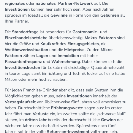
regionales
oder
nationales
Partner-Netzwerk
auf. Die
Investitionen
können hier sehr hoch sein. Aber nach Jahren
sprudeln im Idealfall die
Gewinne
in Form von den
Gebühren
all
Ihrer Partner.
Die
Standortfrage
ist besonders für
Gastronomie-
und
Einzelhandelsbetriebe
überlebenswichtig.
Makro-Faktoren
sind
hier die Größe und
Kaufkraft
des
Einzugsgebietes
, die
Wettbewerbssituation
und die
Mietpreise
. Zu den
Mikro-
Faktoren
zählen
Lagen
und
Immobilien
mit hoher
Passantenfrequenz
und
Wahrnehmung
. Dabei können sich die
Investitionskosten
für Lokale mit dreistelliger Quadratmeterzahl
in teurer Lage samt Einrichtung und Technik locker auf eine halbe
Million oder mehr hochschrauben.
Für jeden Franchise-Gründer aber gilt, dass sein System ihm die
Möglichkeiten geben muss, seine
Investitionen
innerhalb der
Vertragslaufzeit
von üblicherweise fünf Jahren voll amortisiert zu
haben. Durchschnittliche
Erfahrungswerte
sagen aus: Im ersten
Jahr fährt man
Verluste
ein, im zweiten sollte die „schwarze Null“
stehen, im
dritten
Jahr
bereits der durchschnittliche
Gewinn
der
nächsten Jahre erwirtschaftet werden. Spätestens nach fünf
Jahren sollte der volle
Return-on-Investment
vollzogen sein.