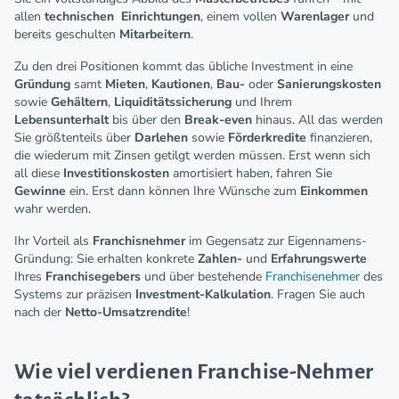
allen
technischen
Einrichtungen
, einem vollen
Warenlager
und
bereits geschulten
Mitarbeitern
.
Zu den drei Positionen kommt das übliche Investment in eine
Gründung
samt
Mieten
,
Kautionen
,
Bau-
oder
Sanierungskosten
sowie
Gehältern
,
Liquiditätssicherung
und Ihrem
Lebensunterhalt
bis über den
Break-even
hinaus. All das werden
Sie größtenteils über
Darlehen
sowie
Förderkredite
finanzieren,
die wiederum mit Zinsen getilgt werden müssen. Erst wenn sich
all diese
Investitionskosten
amortisiert haben, fahren Sie
Gewinne
ein. Erst dann können Ihre Wünsche zum
Einkommen
wahr werden.
Ihr Vorteil als
Franchisnehmer
im Gegensatz zur Eigennamens-
Gründung: Sie erhalten konkrete
Zahlen-
und
Erfahrungswerte
Ihres
Franchisegebers
und über bestehende
Franchisenehmer
des
Systems zur präzisen
Investment-Kalkulation
. Fragen Sie auch
nach der
Netto-Umsatzrendite
!
Wie viel verdienen Franchise-Nehmer