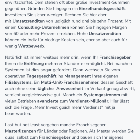
erwirtschaftet. Dem stehen oft aber große Investment-Summen
gegenüber. Gründen Sie hingegen ein
Einzelhandelsgeschäft
,
investieren Sie sicher weniger. Rechnen Sie hier aber
mit
Umsatzrenditen
von lediglich rund drei bis zehn Prozent. Mit
einem
Consulting-Unternehmen
können Sie hingegen Margen
von 60 oder mehr Prozent erreichen. Hohe
Umsatzrenditen
können ein Indiz für niedrige Kosten sein, ebenso aber auch für
wenig
Wettbewerb
.
Natürlich ist immer weitaus mehr drin, wenn Ihr
Franchisegeber
Ihnen die
Eröffnung
mehrerer Standorte ermöglicht. Bei manchen
Systemen ist dies sogar gefordert. Dann wechseln Sie vom
operativen
Tagesgeschäft
ins
Management
Ihres eigenen
Filialsystems
. Ein
Multi-Unit-Franchisenehmer
, dessen Geschäft
auch ohne seine
tägliche
Anwesenheit
im Verkauf genug abwirft,
verdient vergleichsweise gut. Manch ein
Systemgastronom
mit
vielen Betrieben
avancierte
zum
Verdienst-Millionär
. Hier lässt
sich die Frage „Mehr Invest gleich mehr Verdienst“ mit ja
beantworten.
Last but not least vergeben manche Franchisegeber
Masterlizenzen
für Länder oder Regionen. Als Master werden Sie
quasi selbst zum
Franchisegeber
und bauen sich Ihr eigenes