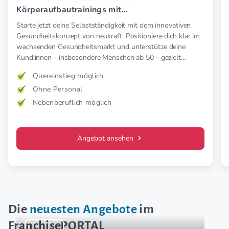
Körperaufbautrainings mit
Elektromyostimulation (EMS).
Starte jetzt deine Selbstständigkeit mit dem innovativen
Gesundheitskonzept von neukraft. Positioniere dich klar im
wachsenden Gesundheitsmarkt und unterstütze deine
Kund:innen - insbesondere Menschen ab 50 - gezielt
präventiv und therapeutisch mit medizinischer EMS. Für
Quereinstieg möglich
mehr Kraft, weniger Schmerz und spürbar mehr
Ohne Personal
Lebensfreude. Mehr Wirkung. Klare Zielgruppe. Starkes
Konzept.
Nebenberuflich möglich
Angebot ansehen
Die
neuesten Angebote
im
FranchisePORTAL