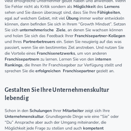
viele erfolgreiche Unternehmer geübt haben und anwenden. Wenn
Sie Fehler nicht als Kritik sondern als
Möglichkeit
des
Lernens
sehen und Sie davon überzeugt sind, dass Sie Ihre
Fähigkeiten
,
egal auf welchem Gebiet, mit viel
Übung
immer weiter entwickeln
können, dann befinden Sie sich in Ihrem “Growth Mindset”. Setzen
Sie sich
unternehmerische
Ziele
, an denen Sie wachsen können
und holen Sie sich das Feedback Ihrer
Franchisepartner-Kollegen
und Ihres
Partnerbetreuers
ein. Seien Sie neugierig auf das was
passiert, wenn Sie ein bestimmtes Ziel anstreben. Und nutzen Sie
die Vorteile eines
Franchisenetzwerks
, um von anderen
Franchisepartnern
zu lernen. Lernen Sie von den
internen
Rankings
, die Ihnen Ihr Franchisegeber zur Verfügung stellt und
sprechen Sie die
erfolgreichen
Franchisepartner
gezielt an.
Gestalten Sie Ihre Unternehmenskultur
lebendig
Schon in den
Schulungen
Ihrer
Mitarbeiter
zeigt sich Ihre
Unternehmenskultur
. Grundlegende Dinge wie eine “Sie” oder
“Du” Ansprache aber auch der Umgang miteinander, die
Möglichkeit jede Frage zu stellen und auch
kompetent