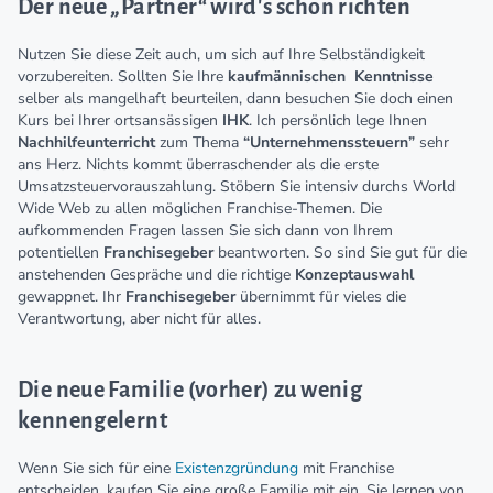
Der neue „Partner“ wird's schon richten
Nutzen Sie diese Zeit auch, um sich auf Ihre Selbständigkeit
vorzubereiten. Sollten Sie Ihre
kaufmännischen
Kenntnisse
selber als mangelhaft beurteilen, dann besuchen Sie doch einen
Kurs bei Ihrer ortsansässigen
IHK
. Ich persönlich lege Ihnen
Nachhilfeunterricht
zum Thema
“Unternehmenssteuern”
sehr
ans Herz. Nichts kommt überraschender als die erste
Umsatzsteuervorauszahlung. Stöbern Sie intensiv durchs World
Wide Web zu allen möglichen Franchise-Themen. Die
aufkommenden Fragen lassen Sie sich dann von Ihrem
potentiellen
Franchisegeber
beantworten. So sind Sie gut für die
anstehenden Gespräche und die richtige
Konzeptauswahl
gewappnet. Ihr
Franchisegeber
übernimmt für vieles die
Verantwortung, aber nicht für alles.
Die neue Familie (vorher) zu wenig
kennengelernt
Wenn Sie sich für eine
Existenzgründung
mit Franchise
entscheiden, kaufen Sie eine große Familie mit ein. Sie lernen von