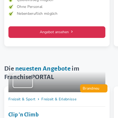
mehr Kraft, weniger Schmerz und spürbar mehr
Ohne Personal
Lebensfreude. Mehr Wirkung. Klare Zielgruppe. Starkes
Konzept.
Nebenberuflich möglich
Angebot ansehen
Die
neuesten Angebote
im
FranchisePORTAL
Brandneu
Freizeit & Sport
Freizeit & Erlebnisse
Clip 'n Climb