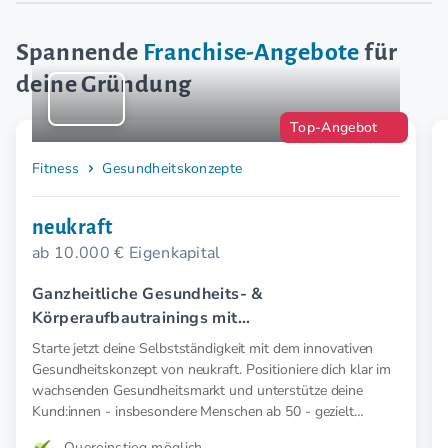
Spannende
Franchise-Angebote
für
deine Gründung
Top-Angebot
Fitness
Gesundheitskonzepte
neukraft
ab 10.000 € Eigenkapital
Ganzheitliche Gesundheits- &
Körperaufbautrainings mit
Elektromyostimulation (EMS).
Starte jetzt deine Selbstständigkeit mit dem innovativen
Gesundheitskonzept von neukraft. Positioniere dich klar im
wachsenden Gesundheitsmarkt und unterstütze deine
Kund:innen - insbesondere Menschen ab 50 - gezielt
präventiv und therapeutisch mit medizinischer EMS. Für
Quereinstieg möglich