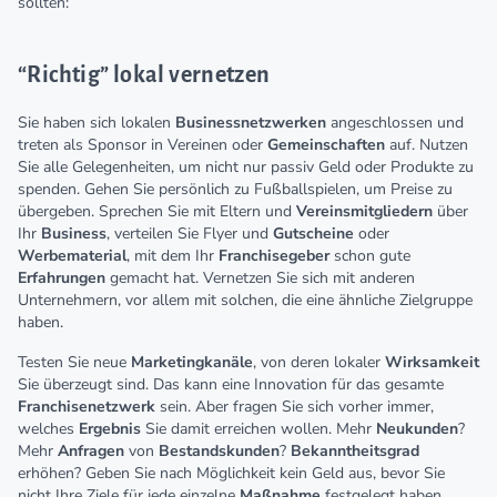
sollten:
“Richtig” lokal vernetzen
Sie haben sich lokalen
Businessnetzwerken
angeschlossen und
treten als Sponsor in Vereinen oder
Gemeinschaften
auf. Nutzen
Sie alle Gelegenheiten, um nicht nur passiv Geld oder Produkte zu
spenden. Gehen Sie persönlich zu Fußballspielen, um Preise zu
übergeben. Sprechen Sie mit Eltern und
Vereinsmitgliedern
über
Ihr
Business
, verteilen Sie Flyer und
Gutscheine
oder
Werbematerial
, mit dem Ihr
Franchisegeber
schon gute
Erfahrungen
gemacht hat. Vernetzen Sie sich mit anderen
Unternehmern, vor allem mit solchen, die eine ähnliche Zielgruppe
haben.
Testen Sie neue
Marketingkanäle
, von deren lokaler
Wirksamkeit
Sie überzeugt sind. Das kann eine Innovation für das gesamte
Franchisenetzwerk
sein. Aber fragen Sie sich vorher immer,
welches
Ergebnis
Sie damit erreichen wollen. Mehr
Neukunden
?
Mehr
Anfragen
von
Bestandskunden
?
Bekanntheitsgrad
erhöhen? Geben Sie nach Möglichkeit kein Geld aus, bevor Sie
nicht Ihre Ziele für jede einzelne
Maßnahme
festgelegt haben.