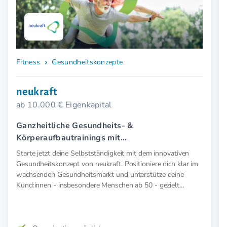
Fitness
Gesundheitskonzepte
neukraft
ab 10.000 € Eigenkapital
Ganzheitliche Gesundheits- &
Körperaufbautrainings mit
Elektromyostimulation (EMS).
Starte jetzt deine Selbstständigkeit mit dem innovativen
Gesundheitskonzept von neukraft. Positioniere dich klar im
wachsenden Gesundheitsmarkt und unterstütze deine
Kund:innen - insbesondere Menschen ab 50 - gezielt
präventiv und therapeutisch mit medizinischer EMS. Für
mehr Kraft, weniger Schmerz und spürbar mehr
Lebensfreude. Mehr Wirkung. Klare Zielgruppe. Starkes