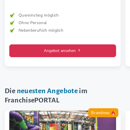
mehr Kraft, weniger Schmerz und spürbar mehr
Lebensfreude. Mehr Wirkung. Klare Zielgruppe. Starkes
Konzept.
Quereinstieg möglich
Ohne Personal
Nebenberuflich möglich
Angebot ansehen
Die
neuesten Angebote
im
FranchisePORTAL
Brandneu