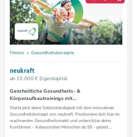
Fitness
Gesundheitskonzepte
neukraft
ab 10.000 € Eigenkapital
Ganzheitliche Gesundheits- &
Körperaufbautrainings mit
Elektromyostimulation (EMS).
Starte jetzt deine Selbstständigkeit mit dem innovativen
Gesundheitskonzept von neukraft. Positioniere dich klar im
wachsenden Gesundheitsmarkt und unterstütze deine
Kund:innen - insbesondere Menschen ab 50 - gezielt
präventiv und therapeutisch mit medizinischer EMS. Für