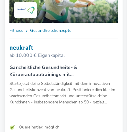
Fitness
Gesundheitskonzepte
neukraft
ab 10.000 € Eigenkapital
Ganzheitliche Gesundheits- &
Körperaufbautrainings mit
Elektromyostimulation (EMS).
Starte jetzt deine Selbstständigkeit mit dem innovativen
Gesundheitskonzept von neukraft. Positioniere dich klar im
wachsenden Gesundheitsmarkt und unterstütze deine
Kund:innen - insbesondere Menschen ab 50 - gezielt
präventiv und therapeutisch mit medizinischer EMS. Für
mehr Kraft, weniger Schmerz und spürbar mehr
Lebensfreude. Mehr Wirkung. Klare Zielgruppe. Starkes
Konzept.
Quereinstieg möglich