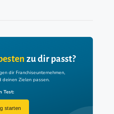
besten
zu dir passt?
igen dir Franchiseunternehmen,
nd deinen Zielen passen.
n Test:
g starten