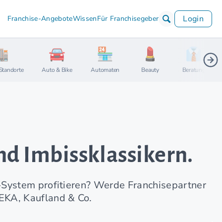
Login
Franchise-Angebote
Wissen
Für Franchisegeber
Standorte
Auto & Bike
Automaten
Beauty
Beratung
d Imbissklassikern.
-System profitieren? Werde Franchisepartner
EKA, Kaufland & Co.