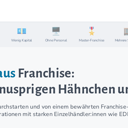
Wenig Kapital
Ohne Personal
Master-Franchise
Mehrere 
aus
Franchise:
nusprigen Hähnchen un
urchstarten und von einem bewährten Franchise
tionen mit starken Einzelhändler:innen wie ED