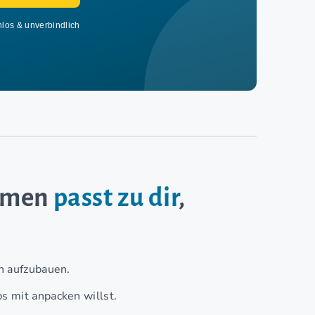
nlos & unverbindlich
ehmen
passt zu dir
,
n aufzubauen.
s mit anpacken willst.