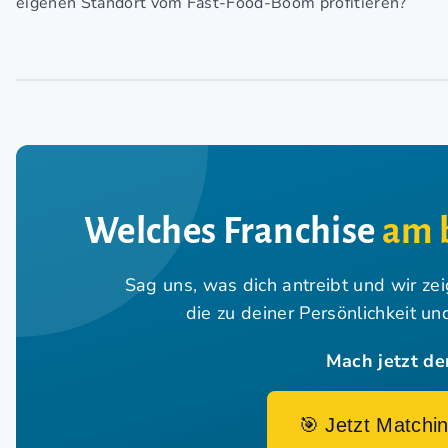
eigenen Standort vom Fast-Food-Boom profitieren?
Welches Franchise
am 
Sag uns, was dich antreibt und wir ze
die zu deiner Persönlichkeit u
Mach jetzt de
🎯 Jetzt Matchin