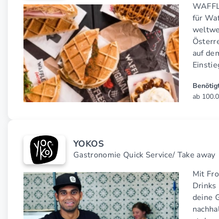
WAFFLE
für Waf
weltwe
Österre
auf de
Einstie
Benötigt
ab 100.
YOKOS
Gastronomie Quick Service/ Take away
Mit Fr
Drinks
deine 
nachha