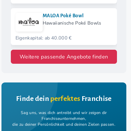
MALOA Poké Bowl
Hawaiianische Poké Bowls
Eigenkapital: ab 40.000 €
Weitere passende Angebote finden
Finde dein
perfektes
Franchise
Sag uns, was dich antreibt und wir zeigen dir
Franchiseunternehmen,
die zu deiner Persönlichkeit und deinen Zielen passen.