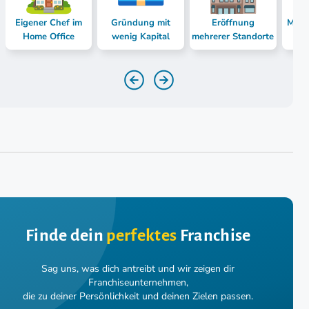
Eigener Chef im
Gründung mit
Eröffnung
Mast
Home Office
wenig Kapital
mehrerer Standorte
Finde dein
perfektes
Franchise
Sag uns, was dich antreibt und wir zeigen dir
Franchiseunternehmen,
die zu deiner Persönlichkeit und deinen Zielen passen.