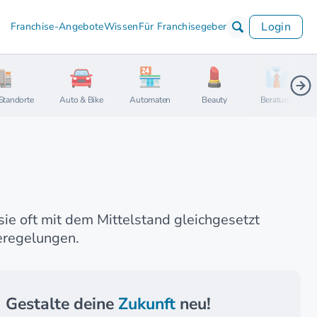
Login
Franchise-Angebote
Wissen
Für Franchisegeber
Standorte
Auto & Bike
Automaten
Beauty
Beratung
ie oft mit dem Mittelstand gleichgesetzt
eregelungen.
Gestalte deine
Zukunft
neu!