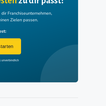
sten
zu dir passt?
n dir Franchiseunternehmen,
einen Zielen passen.
est:
starten
& unverbindlich