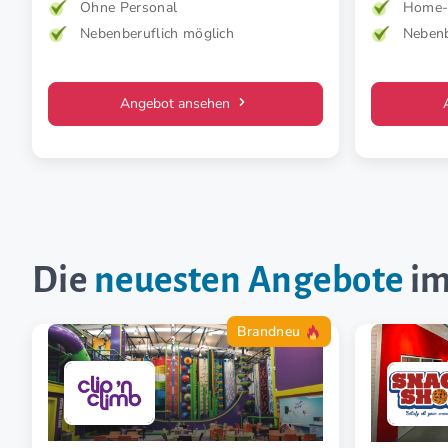
Ohne Personal
Home-o
Schmerz und spürbar mehr Lebensfreude.
Nebenberuflich möglich
Nebenb
Mehr Wirkung. Klare Zielgruppe. Starkes
Konzept.
Angebot ansehen
Die
neuesten Angebote
im
Brandneu