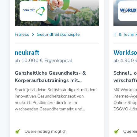
Fitness
Gesundheitskonzepte
IT & Techni
neukraft
Worldso
ab 10.000 € Eigenkapital
ab 4.900 
Ganzheitliche Gesundheits- &
Schnell, o
Körperaufbautrainings mit
verschaff
Elektromyostimulation (EMS).
perfekte 
Starte jetzt deine Selbstständigkeit mit dem
Mit Worldsof
innovativen Gesundheitskonzept von
Internet-Age
neukraft. Positioniere dich klar im
Online-Shop
wachsenden Gesundheitsmarkt und
DSGVO-Lösu
unterstütze deine Kund:innen -
Starte direk
insbesondere Menschen ab 50 - gezielt
erprobten S
präventiv und therapeutisch mit
Quereinstieg möglich
Querei
medizinischer EMS. Für mehr Kraft, weniger