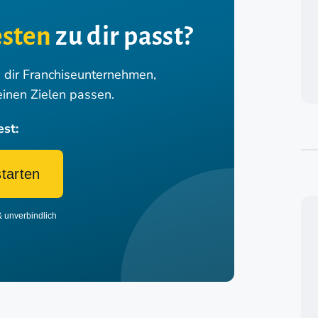
sten
zu dir passt?
n dir Franchiseunternehmen,
einen Zielen passen.
est:
starten
& unverbindlich