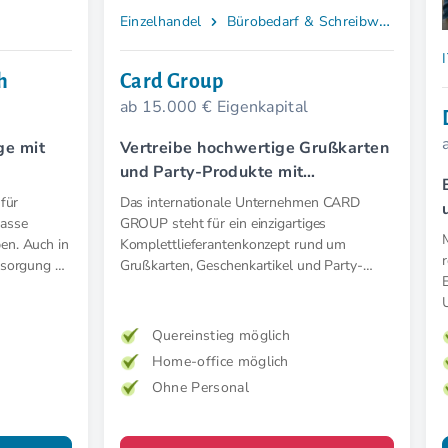
Einzelhandel
Bürobedarf & Schreibwaren
h
Card Group
ab 15.000 € Eigenkapital
ge mit
Vertreibe hochwertige Grußkarten
und Party-Produkte mit
Kommissionssystem.
 für
Das internationale Unternehmen CARD
lasse
GROUP steht für ein einzigartiges
en. Auch in
Komplettlieferantenkonzept rund um
rsorgung –
Grußkarten, Geschenkartikel und Party-
Produkte. Starte als Master-Franchise-
Partner:in in Deutschland, Österreich oder
auf den Balearen.
Quereinstieg möglich
Home-office möglich
Ohne Personal