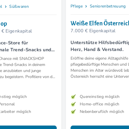
Pflege
Seniorenbetreuung
el
Süßwaren
Weiße Elfen Österreic
hop
7.000 € Eigenkapital
 € Eigenkapital
Unterstütze Hilfsbedürfti
ce-Store für
Herz, Hand & Verstand.
onale Trend-Snacks und
e Importprodukte
Eröffne deine eigene Alltagshilfe
e Chance mit SNACKSHOP
pflegebedürftige Menschen und 
le Trend-Snacks in deinem
Menschen im Alter würdevoll leb
re anzubieten und junge
Österreich herrscht eine Unterve
zu begeistern. Profitiere von der
das ist deine Chance!
al Media Präsenz für
 Kundenbesuche.
nstieg möglich
Quereinstieg möglich
ersonal
Home-office möglich
tarbeiter möglich
Nebenberuflich möglich