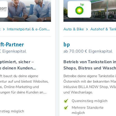
k
Internetportal & e-Commerce
Auto & Bike
Autohof & Tank
ft-Partner
bp
€ Eigenkapital
ab 70.000 € Eigenkapital
ptimiert, sicher –
Betrieb von Tankstellen i
e deinen Kunden
Shops, Bistros und Wasc
Webauftritte.
t baust du deine eigene
Betreibe deine eigene Tankstelle 
ntur auf und bietest Websites,
Österreich mit der bekannten Ma
s, Online-Marketing und
inklusive BILLA NOW Shop, Wil
ngen für deine Kunden an.
und Waschanlage.
t mit einem schlüsselfertigen,
Quereinstieg möglich
ystem – ohne Startkosten.
Mehrere Standorte
nstieg möglich
möglich