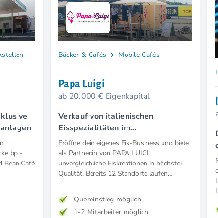
stellen
Bäcker & Cafés
Mobile Cafés
Papa Luigi
ab 20.000 € Eigenkapital
nklusive
Verkauf von italienischen
hanlagen
Eisspezialitäten im
Verkaufsanhänger oder als
in
Eröffne dein eigenes Eis-Business und biete
Gelateria (indoor)
rke bp -
als Partner:in von PAPA LUIGI
d Bean Café
unvergleichliche Eiskreationen in höchster
Qualität. Bereits 12 Standorte laufen
erfolgreich in Niederösterreich und Wien.
Profitiere von dem Erfolg des Franchise.
Quereinstieg möglich
1-2 Mitarbeiter möglich