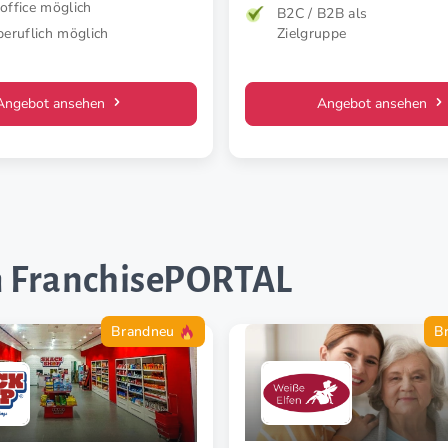
ffice möglich
B2C / B2B als
eruflich möglich
Zielgruppe
Angebot ansehen
Angebot ansehen
 FranchisePORTAL
Brandneu
B