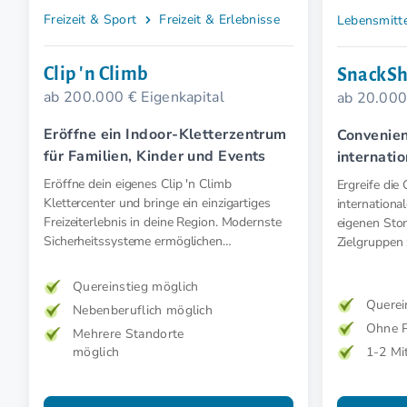
Freizeit & Sport
Freizeit & Erlebnisse
Lebensmitt
Clip 'n Climb
SnackS
ab 200.000 € Eigenkapital
ab 20.000
Eröffne ein Indoor-Kletterzentrum
Convenien
für Familien, Kinder und Events
internati
limitiert
Eröffne dein eigenes Clip 'n Climb
Ergreife di
Klettercenter und bringe ein einzigartiges
internationa
Freizeiterlebnis in deine Region. Modernste
eigenen Sto
Sicherheitssysteme ermöglichen
Zielgruppen 
selbstständigen Kletterspaß für Groß und
starken Soci
Klein – sicher, einfach und voller Abenteuer.
regelmäßige
Quereinstieg möglich
Querei
Nebenberuflich möglich
Ohne P
Mehrere Standorte
möglich
1-2 Mi