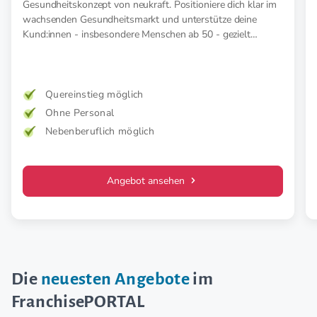
Gesundheitskonzept von neukraft. Positioniere dich klar im
wachsenden Gesundheitsmarkt und unterstütze deine
Kund:innen - insbesondere Menschen ab 50 - gezielt
präventiv und therapeutisch mit medizinischer EMS. Für
mehr Kraft, weniger Schmerz und spürbar mehr
Lebensfreude. Mehr Wirkung. Klare Zielgruppe. Starkes
Konzept.
Quereinstieg möglich
Ohne Personal
Nebenberuflich möglich
Angebot ansehen
Die
neuesten Angebote
im
FranchisePORTAL