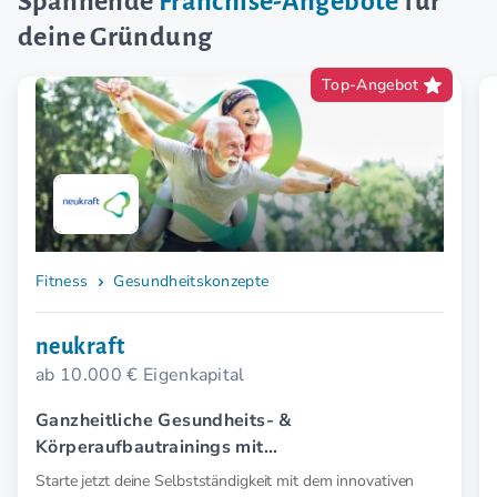
Spannende
Franchise-Angebote
für
deine Gründung
Top-Angebot
Fitness
Gesundheitskonzepte
neukraft
ab 10.000 € Eigenkapital
Ganzheitliche Gesundheits- &
Körperaufbautrainings mit
Elektromyostimulation (EMS).
Starte jetzt deine Selbstständigkeit mit dem innovativen