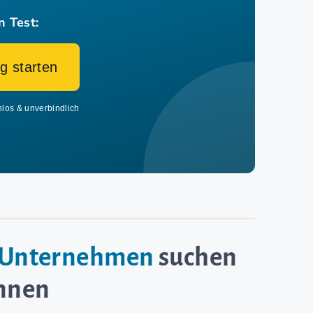
n Test:
g starten
nlos & unverbindlich
e-Unternehmen
suchen
innen