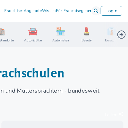
Login
Franchise-Angebote
Wissen
Für Franchisegeber
Standorte
Auto & Bike
Automaten
Beauty
Beratung
prachschulen
nen und Muttersprachlern - bundesweit
Teilen