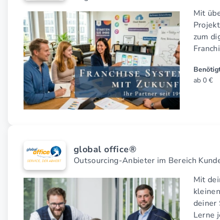
Mit übe
Projekt
zum di
Franch
Benötigt
ab 0 €
global office®
Outsourcing-Anbieter im Bereich Kund
Mit de
kleine
deiner 
Lerne 