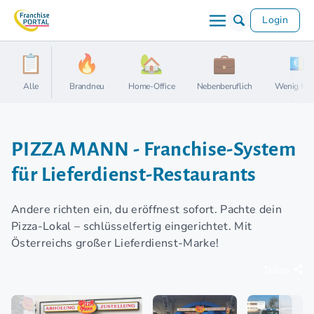
Login
Alle
Brandneu
Home-Office
Nebenberuflich
Wenig Kap
PIZZA MANN - Franchise-System
für Lieferdienst-Restaurants
Andere richten ein, du eröffnest sofort. Pachte dein
Pizza-Lokal – schlüsselfertig eingerichtet. Mit
Österreichs großer Lieferdienst-Marke!
Teilen