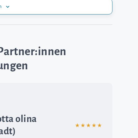
n
Partner:innen
rungen
tta olina
★★★★★
adt)