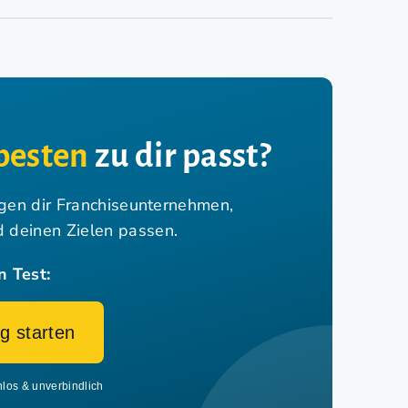
besten
zu dir passt?
igen dir Franchiseunternehmen,
nd deinen Zielen passen.
n Test:
g starten
nlos & unverbindlich