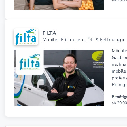
ab 25.00
FILTA
Mobiles Fritteusen-, Öl- & Fettmanag
Möchte
Gastro
nachhal
mobiler
profes
Reinig
Benötigt
ab 20.00