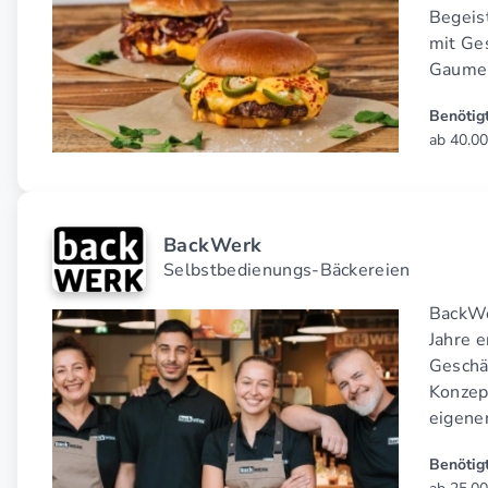
Begeis
mit Ge
Gaumen
Benötigt
ab 40.00
BackWerk
Selbstbedienungs-Bäckereien
BackWe
Jahre e
Geschä
Konzept
eigene
Benötigt