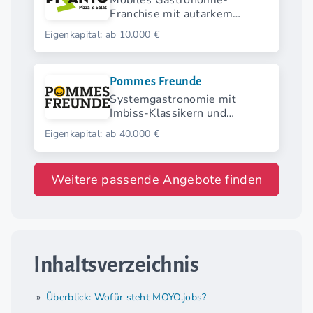
Mobiles Gastronomie-
Franchise mit autarkem
Verkaufsanhänger für Pizza
Eigenkapital: ab 10.000 €
und Salat
Pommes Freunde
Systemgastronomie mit
Imbiss-Klassikern und
modernen Streetfood-
Eigenkapital: ab 40.000 €
Highlights.
Weitere passende Angebote finden
Inhaltsverzeichnis
Überblick: Wofür steht MOYO.jobs?