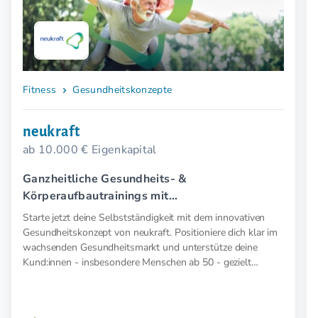
Fitness
Gesundheitskonzepte
neukraft
ab 10.000 € Eigenkapital
Ganzheitliche Gesundheits- &
Körperaufbautrainings mit
Elektromyostimulation (EMS).
Starte jetzt deine Selbstständigkeit mit dem innovativen
Gesundheitskonzept von neukraft. Positioniere dich klar im
wachsenden Gesundheitsmarkt und unterstütze deine
Kund:innen - insbesondere Menschen ab 50 - gezielt
präventiv und therapeutisch mit medizinischer EMS. Für
mehr Kraft, weniger Schmerz und spürbar mehr
Lebensfreude. Mehr Wirkung. Klare Zielgruppe. Starkes