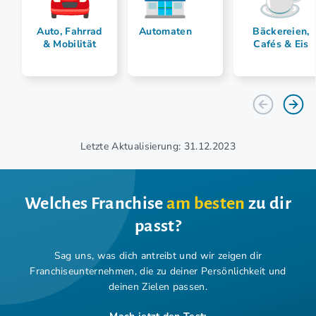
Auto, Fahrrad
Automaten
Bäckereien,
& Mobilität
Cafés & Eis
Letzte Aktualisierung: 31.12.2023
Welches Franchise
am besten
zu dir
passt?
Sag uns, was dich antreibt und wir zeigen dir
Franchiseunternehmen,
die zu deiner Persönlichkeit und
deinen Zielen passen.