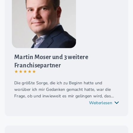
Martin Moser und 3 weitere
Franchisepartner
★★★★★
Die größte Sorge, die ich zu Beginn hatte und
worüber ich mir Gedanken gemacht hatte, war die
Frage, ob und inwieweit es mir gelingen wird, das
Einkommen, das ich aus meiner bisherigen Tätigkeit
Weiterlesen
als Geschäftsführer im Konzern regelmäßig erzielen
konnte, ob ich das für mich auch weiter sicherstellen
konnte. Und das hat sich jetzt im Nachhinein fast
schon als überflüssig erwiesen!