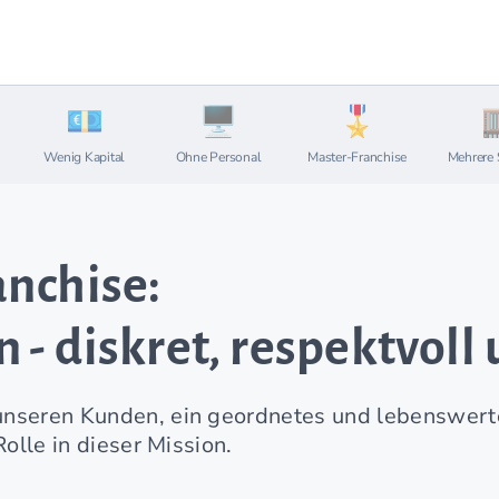
Wenig Kapital
Ohne Personal
Master-Franchise
Mehrere 
nchise:
- diskret, respektvoll
nseren Kunden, ein geordnetes und lebenswerte
olle in dieser Mission.