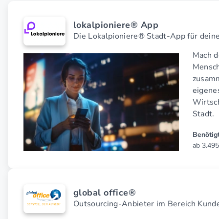
lokalpioniere® App
Die Lokalpioniere® Stadt-App für deine
Mach de
Mensch
zusamm
eigenes
Wirtsch
Stadt.
Benötigt
ab 3.495
global office®
Outsourcing-Anbieter im Bereich Kund