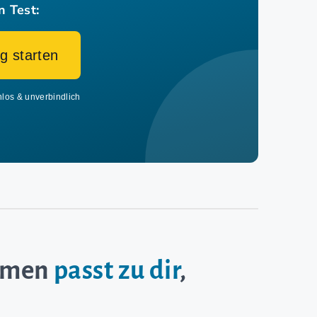
n Test:
g starten
nlos & unverbindlich
ehmen
passt zu dir
,