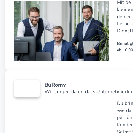
Mit de
kleine
deiner 
Lerne 
Dienst
Benötigt
ab 10.00
BüRomy
Wir sorgen dafür, dass UnternehmerInne
Du brin
wie da
persön
Kunden
Selbstä