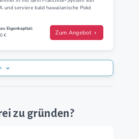
ehmer:in mit dem Franchise-System von
 und serviere bald hawaiianische Poké
es Eigenkapital:
Zum Angebot
0 €
n
rei zu gründen?