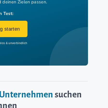
nd deinen Zielen passen.
n Test:
g starten
nlos & unverbindlich
e-Unternehmen
suchen
innen