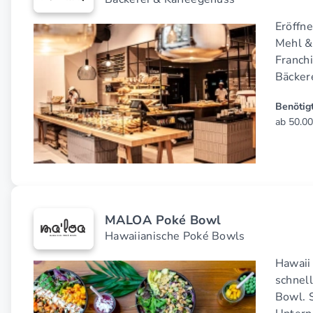
Eröffne
Mehl &
Franchi
Bäcker
Benötigt
ab 50.00
MALOA Poké Bowl
Hawaiianische Poké Bowls
Hawaii 
schnel
Bowl. S