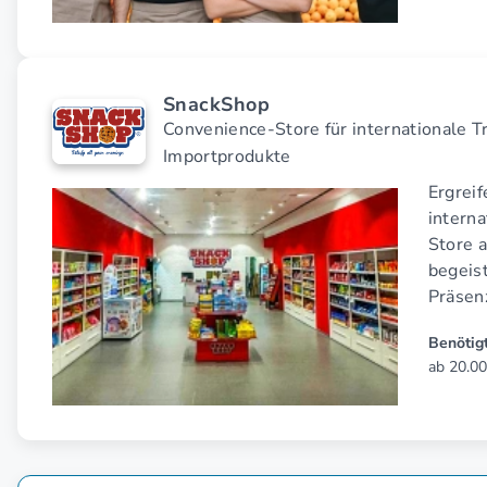
SnackShop
Convenience-Store für internationale T
Importprodukte
Ergrei
intern
Store 
begeist
Präsen
Benötigt
ab 20.00