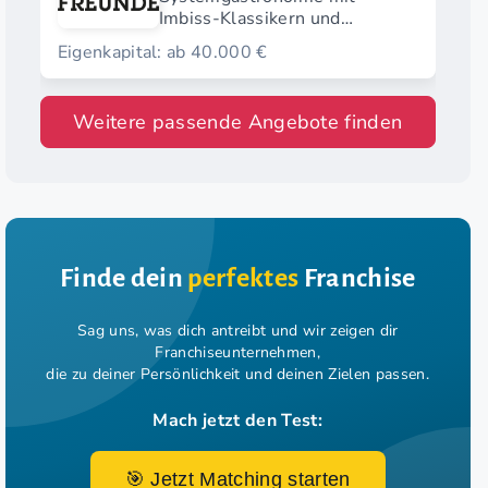
Imbiss-Klassikern und
modernen Streetfood-
Eigenkapital: ab 40.000 €
Highlights.
Weitere passende Angebote finden
Finde dein
perfektes
Franchise
Sag uns, was dich antreibt und wir zeigen dir
Franchiseunternehmen,
die zu deiner Persönlichkeit und deinen Zielen passen.
Mach jetzt den Test:
🎯 Jetzt Matching starten