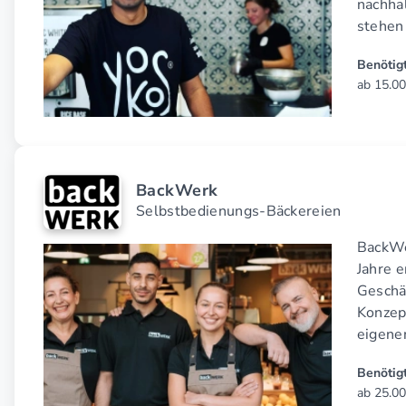
nachha
stehen
Benötigt
ab 15.00
BackWerk
Selbstbedienungs-Bäckereien
BackWe
Jahre e
Geschä
Konzept
eigene
Benötigt
ab 25.00