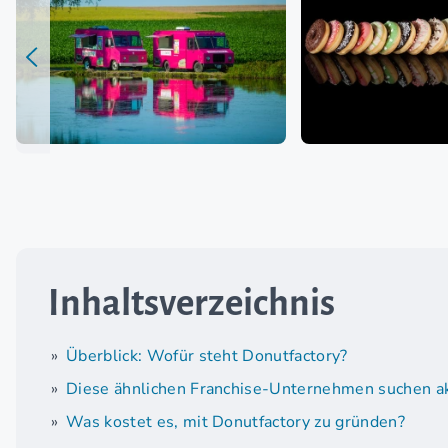
Inhaltsverzeichnis
Überblick: Wofür steht Donutfactory?
Diese ähnlichen Franchise-Unternehmen suchen ak
Was kostet es, mit Donutfactory zu gründen?