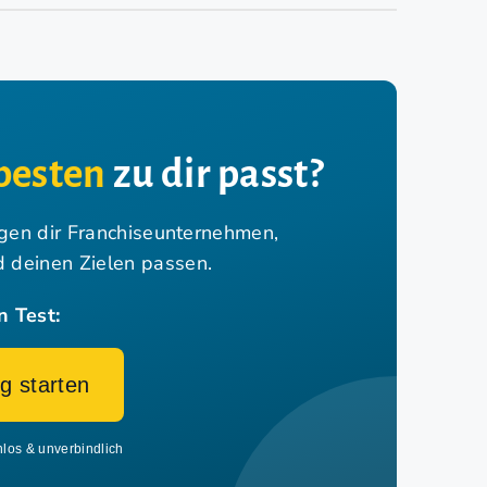
besten
zu dir passt?
igen dir Franchiseunternehmen,
nd deinen Zielen passen.
n Test:
g starten
nlos & unverbindlich