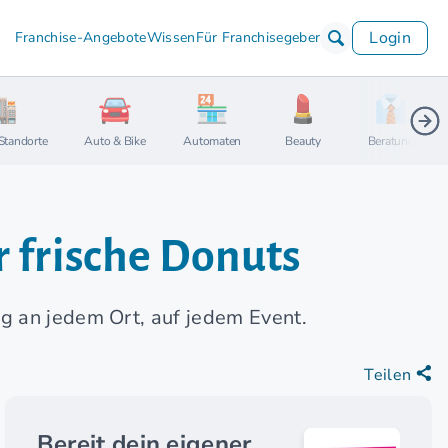
Login
Franchise-Angebote
Wissen
Für Franchisegeber
Standorte
Auto & Bike
Automaten
Beauty
Beratung
r frische Donuts
g an jedem Ort, auf jedem Event.
Teilen
Bereit dein eigener