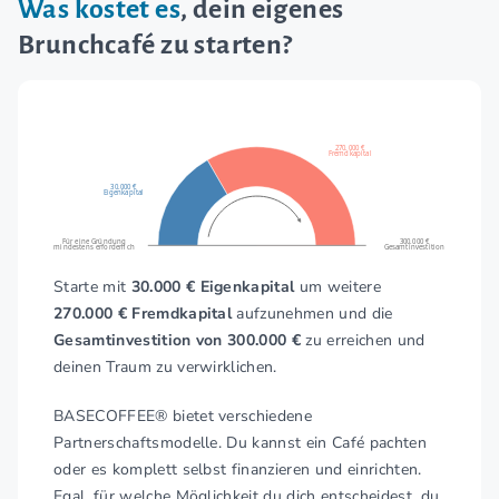
Was kostet es
, dein eigenes
Brunchcafé zu starten?
270.000 €
Fremdkapital
30.000 €
Eigenkapital
Für eine Gründung
300.000 €
mindestens erforderlich
Gesamtinvestition
Starte mit
30.000 € Eigenkapital
um weitere
270.000 € Fremdkapital
aufzunehmen und die
Gesamtinvestition von 300.000 €
zu erreichen und
deinen Traum zu verwirklichen.
BASECOFFEE® bietet verschiedene
Partnerschaftsmodelle. Du kannst ein Café pachten
oder es komplett selbst finanzieren und einrichten.
Egal, für welche Möglichkeit du dich entscheidest, du