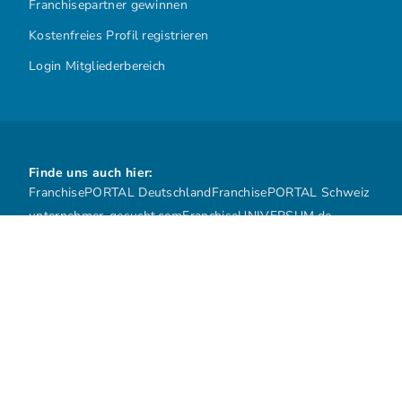
Franchisepartner gewinnen
Kostenfreies Profil registrieren
Login Mitgliederbereich
Finde uns auch hier:
FranchisePORTAL Deutschland
FranchisePORTAL Schweiz
unternehmer-gesucht.com
FranchiseUNIVERSUM.de
Über uns
Impressum
Datenschutz