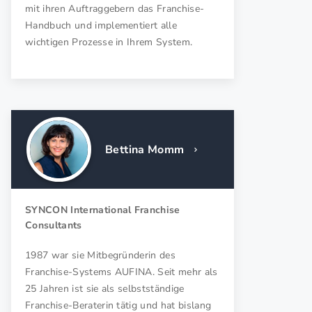
mit ihren Auftraggebern das Franchise-
Leistungssteigerung.
Handbuch und implementiert alle
wichtigen Prozesse in Ihrem System.
Auch ein Gründercoach hat die Aufgabe, einem Existenzgründer
aktiv zuzuhören, bei Unklarheiten nachzufragen und ihm ein
konstruktives Feedback zu geben. Im Zuge der
Existenzgründung Gründung trägt das Gründungscoaching
dazu bei, vorhandene Stärken und Schwächen zu analysieren
sowie bevorstehende Entscheidungen sachlich vorzubereiten
Bettina Momm
und handwerkliche Fehler zu vermeiden. Ferner fördert ein
Gründercoach das Erlernen von Planungstechniken, Stress-
und Zeitmanagement, Gesundheitsprophylaxe, Motivation von
SYNCON International Franchise
Mitstreitern, Delegation von Aufgaben, u.v.m. In vielen Fällen
Consultants
begleitet der Gründercoach den Existenzgründer über das
Gründungsvorhaben hinaus in die Umsetzungsphase. Dann
1987 war sie Mitbegründerin des
wandelt sich Gründercoaching zum Unternehmenscoaching.
Franchise-Systems AUFINA. Seit mehr als
25 Jahren ist sie als selbstständige
Franchise-Beraterin tätig und hat bislang