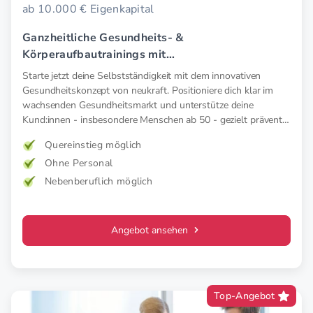
ab 10.000 € Eigenkapital
Ganzheitliche Gesundheits- &
Körperaufbautrainings mit
Elektromyostimulation (EMS).
Starte jetzt deine Selbstständigkeit mit dem innovativen
Gesundheitskonzept von neukraft. Positioniere dich klar im
wachsenden Gesundheitsmarkt und unterstütze deine
Kund:innen - insbesondere Menschen ab 50 - gezielt präventiv
und therapeutisch mit medizinischer EMS. Für mehr Kraft,
Quereinstieg möglich
weniger Schmerz und spürbar mehr Lebensfreude. Mehr
Ohne Personal
Wirkung. Klare Zielgruppe. Starkes Konzept.
Nebenberuflich möglich
Angebot ansehen
Top-Angebot