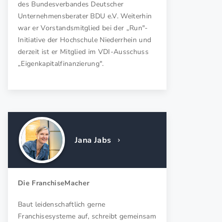
des Bundesverbandes Deutscher
Ein Coach benötigt für die Erfüllung seiner Aufgaben
Unternehmensberater BDU e.V. Weiterhin
betriebswirtschaftliches und psychologisches Know-how
war er Vorstandsmitglied bei der „Run"-
sowie Erfahrungen in Management und Personalfragen. Er
Initiative der Hochschule Niederrhein und
sollte sich außerdem das notwendige Methodenwissen
derzeit ist er Mitglied im VDI-Ausschuss
angeeignet haben. Damit er als neutraler Sparringpartner
„Eigenkapitalfinanzierung".
fungieren kann, muss er sich immer wieder auch mit der
eigenen Persönlichkeit auseinandersetzen.
Innerhalb von Unternehmen kommen beim Coaching abhängig
von Zielgruppe und Zielsetzung, welche das gesamte Spektrum
der Personal- und Führungskräfteentwicklung abdeckt, vor
allem folgende Maßnahmen zum Einsatz:
Jana Jabs
Executive Coaching zur Optimierung von
Managementkompetenzen,
Leadership Coaching zur Auswahl und Entwicklung von
Die FranchiseMacher
Führungskräften,
Management Style Coaching zur Überprüfung des
Baut leidenschaftlich gerne
Führungsverhaltens,
Franchisesysteme auf, schreibt gemeinsam
Performance Improvement Coaching zur gezielten