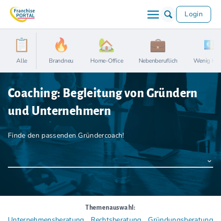
Login
Alle
Brandneu
Home-Office
Nebenberuflich
Wenig Kap
Coaching: Begleitung von Gründern
und Unternehmern
Finde den passenden Gründercoach!
Coaching ist eine spezielle Beratungsform, welche strukturierte
Gespräche zwischen einem Klienten und seinem
Sparringspartner zum Inhalt hat. Je nach eingesetzter Methode
wird zwischen Einzelcoaching, Teamcoaching und
Projektcoaching unterschieden.
Themenauswahl:
Unternehmensberatung
Rechtsberatung
Gründungsberatung